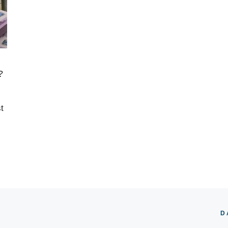
?
t
D