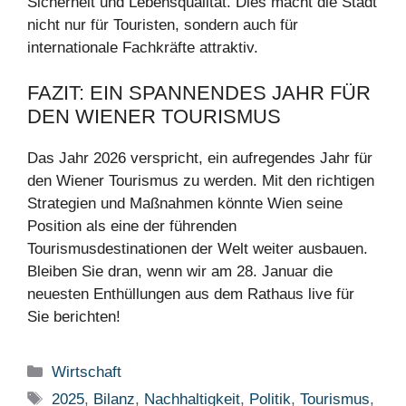
Sicherheit und Lebensqualität. Dies macht die Stadt
nicht nur für Touristen, sondern auch für
internationale Fachkräfte attraktiv.
FAZIT: EIN SPANNENDES JAHR FÜR
DEN WIENER TOURISMUS
Das Jahr 2026 verspricht, ein aufregendes Jahr für
den Wiener Tourismus zu werden. Mit den richtigen
Strategien und Maßnahmen könnte Wien seine
Position als eine der führenden
Tourismusdestinationen der Welt weiter ausbauen.
Bleiben Sie dran, wenn wir am 28. Januar die
neuesten Enthüllungen aus dem Rathaus live für
Sie berichten!
Kategorien
Wirtschaft
Schlagwörter
2025
,
Bilanz
,
Nachhaltigkeit
,
Politik
,
Tourismus
,