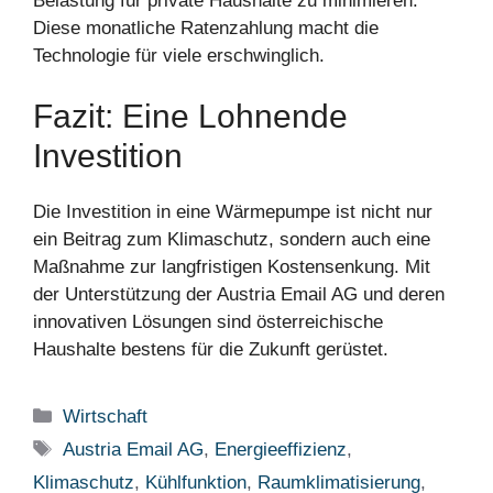
Belastung für private Haushalte zu minimieren.
Diese monatliche Ratenzahlung macht die
Technologie für viele erschwinglich.
Fazit: Eine Lohnende
Investition
Die Investition in eine Wärmepumpe ist nicht nur
ein Beitrag zum Klimaschutz, sondern auch eine
Maßnahme zur langfristigen Kostensenkung. Mit
der Unterstützung der Austria Email AG und deren
innovativen Lösungen sind österreichische
Haushalte bestens für die Zukunft gerüstet.
Kategorien
Wirtschaft
Schlagwörter
Austria Email AG
,
Energieeffizienz
,
Klimaschutz
,
Kühlfunktion
,
Raumklimatisierung
,