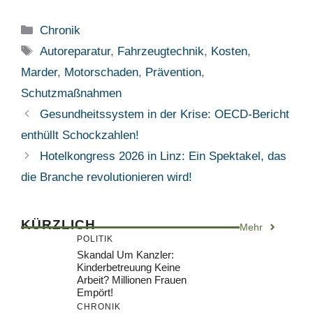
Kategorien
Chronik
Schlagwörter
Autoreparatur
,
Fahrzeugtechnik
,
Kosten
,
Marder
,
Motorschaden
,
Prävention
,
Schutzmaßnahmen
Gesundheitssystem in der Krise: OECD-Bericht
enthüllt Schockzahlen!
Hotelkongress 2026 in Linz: Ein Spektakel, das
die Branche revolutionieren wird!
KÜRZLICH
Mehr
POLITIK
Skandal Um Kanzler:
Kinderbetreuung Keine
Arbeit? Millionen Frauen
Empört!
CHRONIK