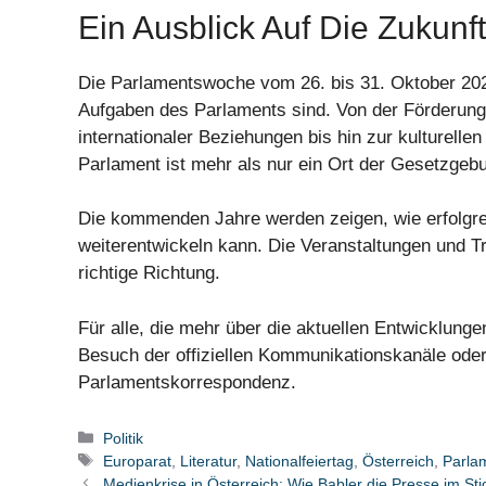
Ein Ausblick Auf Die Zukunft
Die Parlamentswoche vom 26. bis 31. Oktober 2025 z
Aufgaben des Parlaments sind. Von der Förderung
internationaler Beziehungen bis hin zur kulturell
Parlament ist mehr als nur ein Ort der Gesetzgeb
Die kommenden Jahre werden zeigen, wie erfolgrei
weiterentwickeln kann. Die Veranstaltungen und Tre
richtige Richtung.
Für alle, die mehr über die aktuellen Entwicklung
Besuch der offiziellen Kommunikationskanäle oder
Parlamentskorrespondenz.
Kategorien
Politik
Schlagwörter
Europarat
,
Literatur
,
Nationalfeiertag
,
Österreich
,
Parla
Medienkrise in Österreich: Wie Babler die Presse im Stic