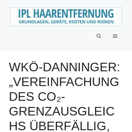
Zum
Inhalt
springen
Menü
WKÖ-DANNINGER:
„VEREINFACHUNG
DES CO₂-
GRENZAUSGLEIC
HS ÜBERFÄLLIG,