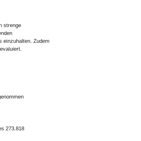
n strenge
tenden
s einzuhalten. Zudem
valuiert.
ilgenommen
es 273.818