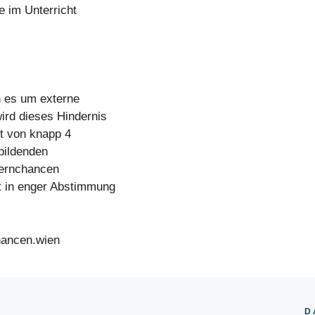
e im Unterricht
n es um externe
ird dieses Hindernis
t von knapp 4
nbildenden
Lernchancen
t in enger Abstimmung
hancen.wien
D