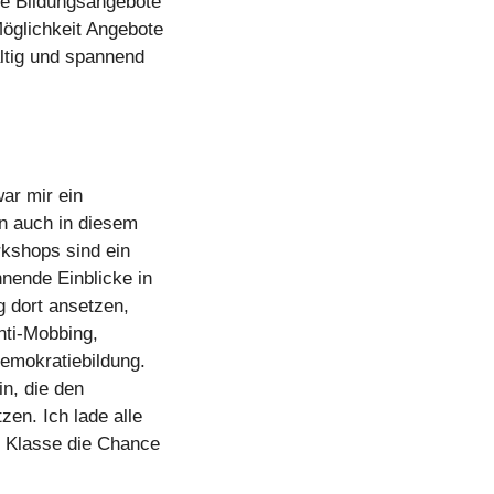
rne Bildungsangebote
öglichkeit Angebote
ältig und spannend
ar mir ein
n auch in diesem
rkshops sind ein
nnende Einblicke in
g dort ansetzen,
nti-Mobbing,
emokratiebildung.
in, die den
zen. Ich lade alle
e Klasse die Chance