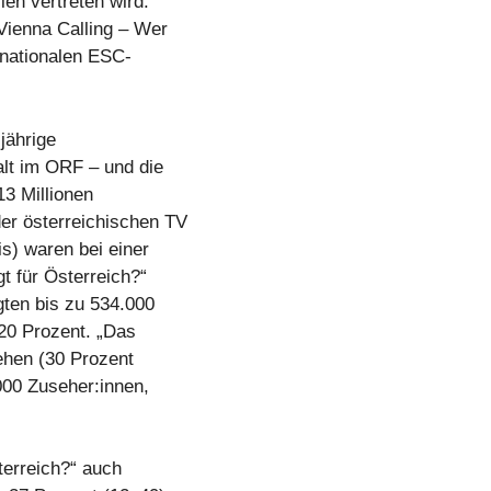
en vertreten wird:
Vienna Calling – Wer
 nationalen ESC-
jährige
alt im ORF – und die
13 Millionen
er österreichischen TV
s) waren bei einer
t für Österreich?“
gten bis zu 534.000
 20 Prozent. „Das
gehen (30 Prozent
.000 Zuseher:innen,
terreich?“ auch