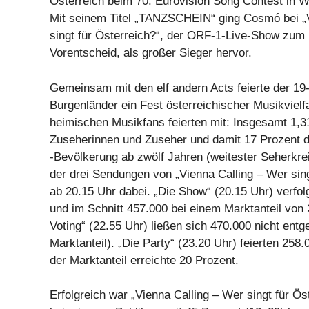
Österreich beim 70. Eurovision Song Contest in Wi
Mit seinem Titel „TANZSCHEIN“ ging Cosmó bei „
singt für Österreich?“, der ORF-1-Live-Show zum
Vorentscheid, als großer Sieger hervor.
Gemeinsam mit den elf andern Acts feierte der 19-
Burgenländer ein Fest österreichischer Musikvielf
heimischen Musikfans feierten mit: Insgesamt 1,3
Zuseherinnen und Zuseher und damit 17 Prozent d
-Bevölkerung ab zwölf Jahren (weitester Seherkrei
der drei Sendungen von „Vienna Calling – Wer sing
ab 20.15 Uhr dabei. „Die Show“ (20.15 Uhr) verfol
und im Schnitt 457.000 bei einem Marktanteil von
Voting“ (22.55 Uhr) ließen sich 470.000 nicht ent
Marktanteil). „Die Party“ (23.20 Uhr) feierten 258
der Marktanteil erreichte 20 Prozent.
Erfolgreich war „Vienna Calling – Wer singt für Ös