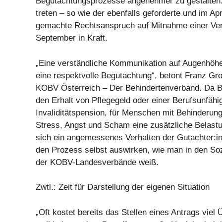
Begutachtungsprozesse angenehmer zu gestalten. 
treten – so wie der ebenfalls geforderte und im Apr
gemachte Rechtsanspruch auf Mitnahme einer Ver
September in Kraft.
„Eine verständliche Kommunikation auf Augenhöhe 
eine respektvolle Begutachtung“, betont Franz Gr
KOBV Österreich – Der Behindertenverband. Da B
den Erhalt von Pflegegeld oder einer Berufsunfähi
Invaliditätspension, für Menschen mit Behinderun
Stress, Angst und Scham eine zusätzliche Belast
sich ein angemessenes Verhalten der Gutachter:in
den Prozess selbst auswirken, wie man in den Soz
der KOBV-Landesverbände weiß.
Zwtl.: Zeit für Darstellung der eigenen Situation
„Oft kostet bereits das Stellen eines Antrags viel