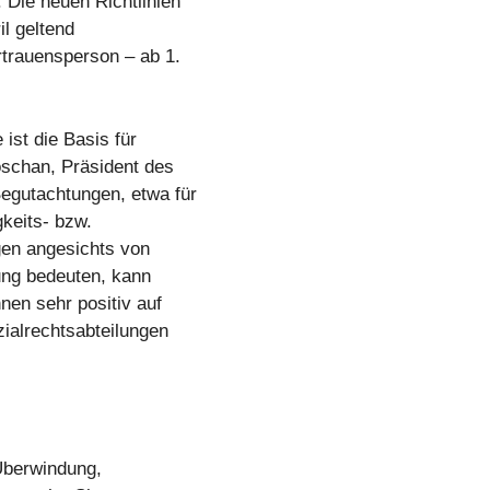
Die neuen Richtlinien
il geltend
trauensperson – ab 1.
ist die Basis für
oschan, Präsident des
egutachtungen, etwa für
gkeits- bzw.
gen angesichts von
ung bedeuten, kann
nen sehr positiv auf
ialrechtsabteilungen
 Überwindung,