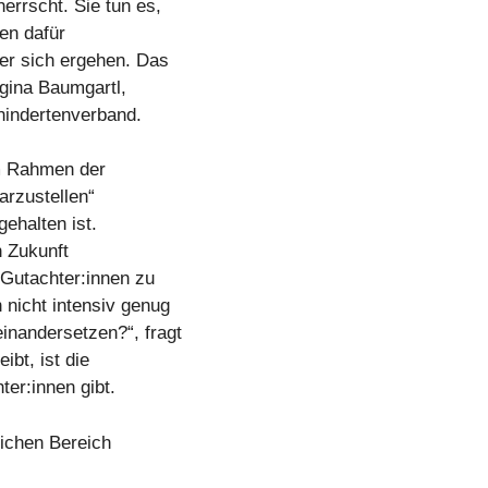
errscht. Sie tun es,
en dafür
er sich ergehen. Das
gina Baumgartl,
hindertenverband.
im Rahmen der
arzustellen“
gehalten ist.
n Zukunft
 Gutachter:innen zu
nicht intensiv genug
inandersetzen?“, fragt
ibt, ist die
er:innen gibt.
lichen Bereich