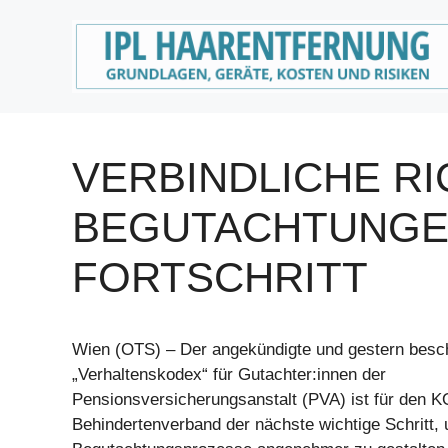
Zum
Inhalt
springen
VERBINDLICHE RIC
BEGUTACHTUNGEN
FORTSCHRITT
Wien (OTS) – Der angekündigte und gestern besch
„Verhaltenskodex“ für Gutachter:innen der
Pensionsversicherungsanstalt (PVA) ist für den 
Behindertenverband der nächste wichtige Schritt,