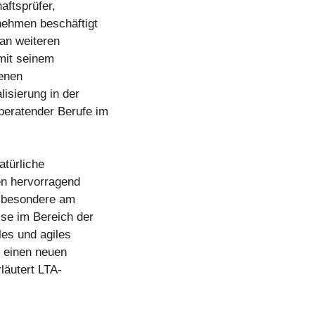
aftsprüfer,
nehmen beschäftigt
 an weiteren
 mit seinem
renen
lisierung in der
beratender Berufe im
atürliche
en hervorragend
nsbesondere am
se im Bereich der
les und agiles
e einen neuen
läutert LTA-