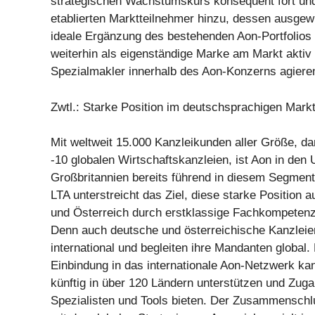
strategischen Wachstumskurs konsequent fort und
etablierten Marktteilnehmer hinzu, dessen ausgew
ideale Ergänzung des bestehenden Aon-Portfolios da
weiterhin als eigenständige Marke am Markt aktiv 
Spezialmakler innerhalb des Aon-Konzerns agiere
Zwtl.: Starke Position im deutschsprachigen Mark
Mit weltweit 15.000 Kanzleikunden aller Größe, da
-10 globalen Wirtschaftskanzleien, ist Aon in den
Großbritannien bereits führend in diesem Segmen
LTA unterstreicht das Ziel, diese starke Position 
und Österreich durch erstklassige Fachkompetenz
Denn auch deutsche und österreichische Kanzlei
international und begleiten ihre Mandanten global.
Einbindung in das internationale Aon-Netzwerk k
künftig in über 120 Ländern unterstützen und Zug
Spezialisten und Tools bieten. Der Zusammenschl