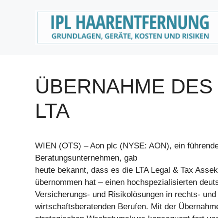
Zum
Inhalt
springen
ÜBERNAHME DES 
LTA
WIEN (OTS) – Aon plc (NYSE: AON), ein führende
Beratungsunternehmen, gab
heute bekannt, dass es die LTA Legal & Tax Ass
übernommen hat – einen hochspezialisierten deut
Versicherungs- und Risikolösungen in rechts- und
wirtschaftsberatenden Berufen. Mit der Übernahm