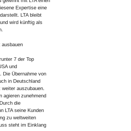
 gewinnt mit LTA einen
iesene Expertise eine
rstellt. LTA bleibt
und wird künftig als
n.
t ausbauen
runter 7 der Top
 USA und
t. Die Übernahme von
auch in Deutschland
 weiter auszubauen.
en agieren zunehmend
 Durch die
ann LTA seine Kunden
ang zu weltweiten
uss steht im Einklang