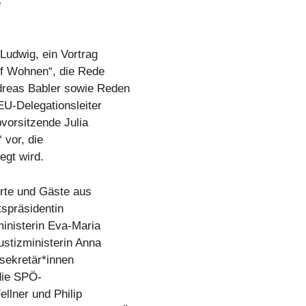
e
Ludwig, ein Vortrag
uf Wohnen“, die Rede
dreas Babler sowie Reden
U-Delegationsleiter
vorsitzende Julia
 vor, die
egt wird.
rte und Gäste aus
tspräsidentin
inisterin Eva-Maria
ustizministerin Anna
ssekretär*innen
die SPÖ-
llner und Philip