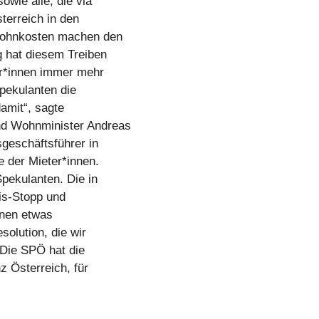
owie alle, die via
terreich in den
 Wohnkosten machen den
 hat diesem Treiben
er*innen immer mehr
pekulanten die
amit“, sagte
nd Wohnminister Andreas
geschäftsführer in
e der Mieter*innen.
Spekulanten. Die in
is-Stopp und
önnen etwas
olution, die wir
 Die SPÖ hat die
z Österreich, für