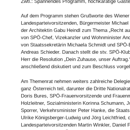
Zwtl.: Spannendes Programm, hochkarätige Gäst
Auf dem Programm stehen Grußworte des Wiener
Landesparteivorsitzenden, Bürgermeister Michael 
der Architektin Gabu Heindl zum Thema „Recht a
von SPÖ-Chef, Vizekanzler und Wohnminister An
von Staatssekretärin Michaela Schmidt und SPÖ-E
Andreas Schieder. Danach stellt die stv. SPÖ-Klub
Herr die Resolution „Dein Zuhause, unser Auftrag.“
anschließend diskutiert und zum Beschluss vorgel
Am Themenrat nehmen weiters zahlreiche Delegie
ganz Österreich teil, darunter die Dritte Nationalra
Doris Bures, SPÖ-Frauenvorsitzende und Frauenm
Holzleitner, Sozialministerin Korinna Schumann, J
Sporrer, Verkehrsminister Peter Hanke, die Staat
Ulrike Königsberger-Ludwig und Jörg Leichtfried, 
Landesparteivorsitzenden Martin Winkler, Daniel Fe