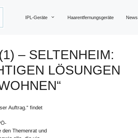
IPL-Geräte
Haarentfernungsgeräte
News
1) – SELTENHEIM:
CHTIGEN LÖSUNGEN
 WOHNEN“
r Auftrag.“ findet
PÖ-
e den Themenrat und