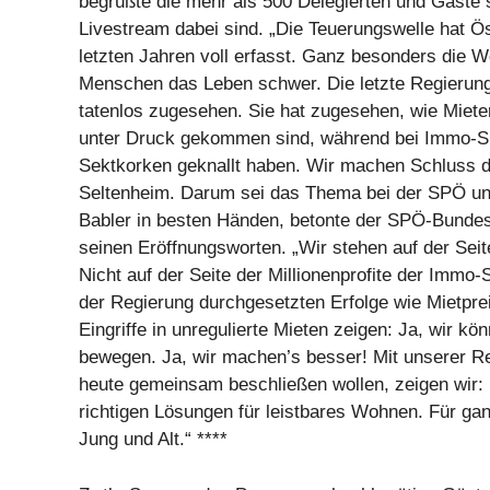
begrüßte die mehr als 500 Delegierten und Gäste s
Livestream dabei sind. „Die Teuerungswelle hat Ös
letzten Jahren voll erfasst. Ganz besonders die
Menschen das Leben schwer. Die letzte Regierung
tatenlos zugesehen. Sie hat zugesehen, wie Miet
unter Druck gekommen sind, während bei Immo-S
Sektkorken geknallt haben. Wir machen Schluss d
Seltenheim. Darum sei das Thema bei der SPÖ u
Babler in besten Händen, betonte der SPÖ-Bundes
seinen Eröffnungsworten. „Wir stehen auf der Seit
Nicht auf der Seite der Millionenprofite der Immo-
der Regierung durchgesetzten Erfolge wie Mietpre
Eingriffe in unregulierte Mieten zeigen: Ja, wir k
bewegen. Ja, wir machen’s besser! Mit unserer Res
heute gemeinsam beschließen wollen, zeigen wir:
richtigen Lösungen für leistbares Wohnen. Für gan
Jung und Alt.“ ****