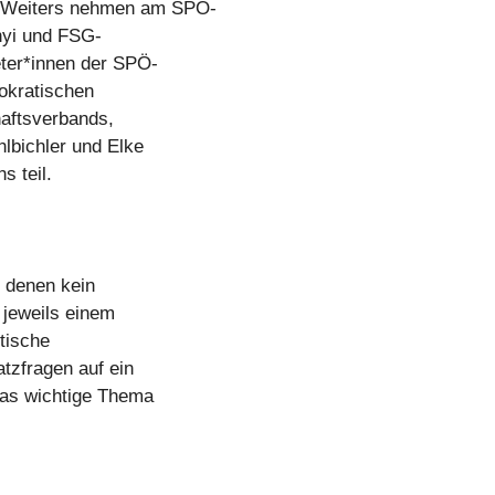
 Weiters nehmen am SPÖ-
nyi und FSG-
ter*innen der SPÖ-
okratischen
aftsverbands,
lbichler und Elke
s teil.
n denen kein
 jeweils einem
tische
atzfragen auf ein
 das wichtige Thema