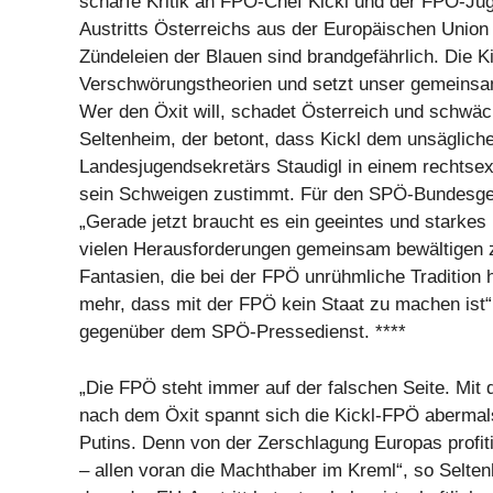
scharfe Kritik an FPÖ-Chef Kickl und der FPÖ-Jug
Austritts Österreichs aus der Europäischen Union 
Zündeleien der Blauen sind brandgefährlich. Die K
Verschwörungstheorien und setzt unser gemeinsa
Wer den Öxit will, schadet Österreich und schwäc
Seltenheim, der betont, dass Kickl dem unsäglich
Landesjugendsekretärs Staudigl in einem rechtse
sein Schweigen zustimmt. Für den SPÖ-Bundesgesc
„Gerade jetzt braucht es ein geeintes und starkes
vielen Herausforderungen gemeinsam bewältigen z
Fantasien, die bei der FPÖ unrühmliche Tradition 
mehr, dass mit der FPÖ kein Staat zu machen ist“
gegenüber dem SPÖ-Pressedienst. ****
„Die FPÖ steht immer auf der falschen Seite. Mit 
nach dem Öxit spannt sich die Kickl-FPÖ abermal
Putins. Denn von der Zerschlagung Europas profit
– allen voran die Machthaber im Kreml“, so Selten