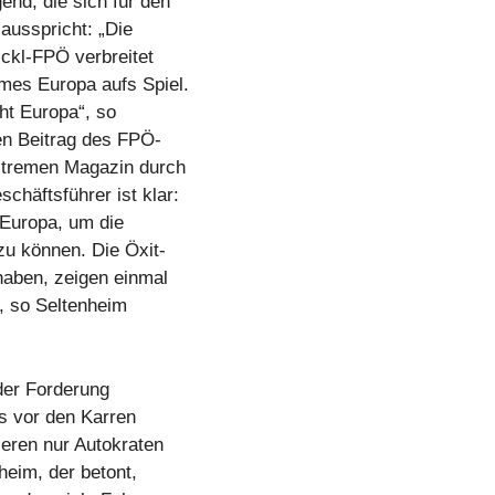
end, die sich für den
ausspricht: „Die
ickl-FPÖ verbreitet
mes Europa aufs Spiel.
ht Europa“, so
en Beitrag des FPÖ-
xtremen Magazin durch
häftsführer ist klar:
 Europa, um die
u können. Die Öxit-
haben, zeigen einmal
, so Seltenheim
der Forderung
s vor den Karren
ieren nur Autokraten
heim, der betont,