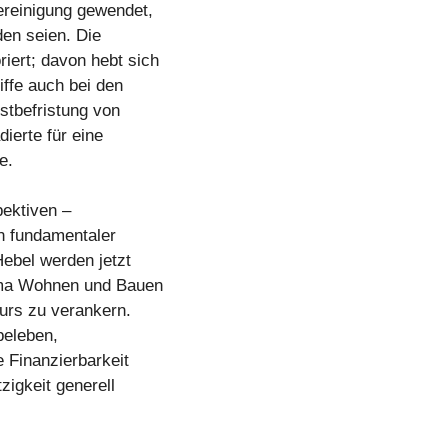
ereinigung gewendet,
den seien. Die
ert; davon hebt sich
iffe auch bei den
stbefristung von
ierte für eine
e.
ektiven –
in fundamentaler
Hebel werden jetzt
ema Wohnen und Bauen
urs zu verankern.
beleben,
 Finanzierbarkeit
igkeit generell