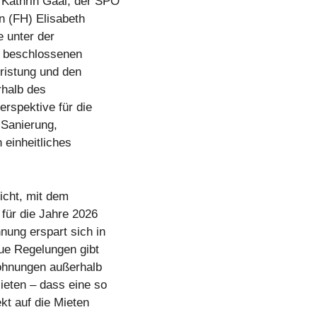
 Kathrin Gaál, der SPÖ
n (FH) Elisabeth
e unter der
st beschlossenen
ristung und den
rhalb des
rspektive für die
 Sanierung,
 einheitliches
icht, mit dem
für die Jahre 2026
nung erspart sich in
eue Regelungen gibt
wohnungen außerhalb
ieten – dass eine so
ekt auf die Mieten