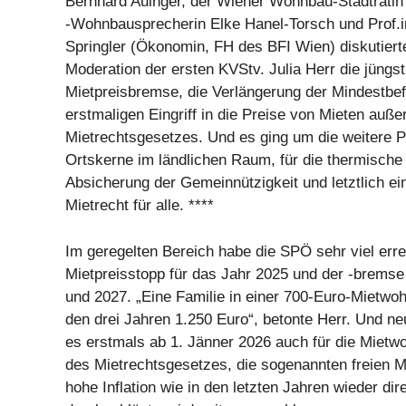
Bernhard Auinger, der Wiener Wohnbau-Stadträtin
-Wohnbausprecherin Elke Hanel-Torsch und Prof.i
Springler (Ökonomin, FH des BFI Wien) diskutiert
Moderation der ersten KVStv. Julia Herr die jüng
Mietpreisbremse, die Verlängerung der Mindestbef
erstmaligen Eingriff in die Preise von Mieten auße
Mietrechtsgesetzes. Und es ging um die weitere Pe
Ortskerne im ländlichen Raum, für die thermische
Absicherung der Gemeinnützigkeit und letztlich ein
Mietrecht für alle. ****
Im geregelten Bereich habe die SPÖ sehr viel erre
Mietpreisstopp für das Jahr 2025 und der -bremse 
und 2027. „Eine Familie in einer 700-Euro-Mietwoh
den drei Jahren 1.250 Euro“, betonte Herr. Und n
es erstmals ab 1. Jänner 2026 auch für die Miet
des Mietrechtsgesetzes, die sogenannten freien M
hohe Inflation wie in den letzten Jahren wieder dir