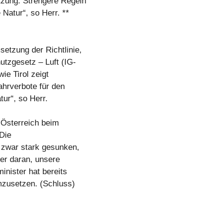
zung. Strengere Regeln
Natur“, so Herr. **
etzung der Richtlinie,
utzgesetz – Luft (IG-
ie Tirol zeigt
hrverbote für den
ur“, so Herr.
 Österreich beim
„Die
 zwar stark gesunken,
ter daran, unsere
nister hat bereits
umzusetzen. (Schluss)