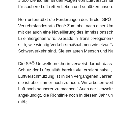
3.000 Menschen an den Folgen von Luftverschmut
für saubere Luft retten Leben und schützen unsere 
Herr unterstützt die Forderungen des Tiroler SPÖ-
Verkehrslandesrats René Zumtobel nach einer Ums
mit der auch eine Novellierung des Immissionssch
L) einhergehen wird. „Gerade in Transit-Regionen w
sich, wie wichtig Verkehrsmaßnahmen wie etwa Fa
Schwerverkehr sind. Sie entlasten Mensch und Nat
Die SPÖ-Umweltsprecherin verweist darauf, dass
Schutz der Luftqualität bereits viel erreicht habe. 
Luftverschmutzung ist in den vergangenen Jahren
sie ist aber immer noch zu hoch. Wir arbeiten wei
Luft noch sauberer zu machen.“ Auch der Umweltmi
angekündigt, die Richtlinie noch in diesem Jahr 
mf/bj