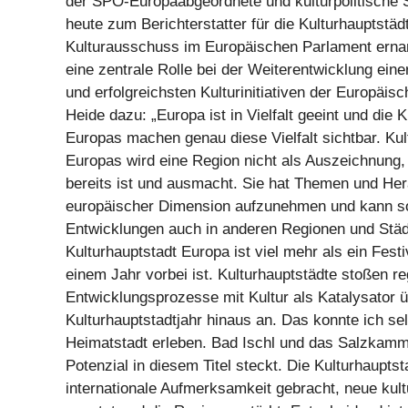
der SPÖ-Europaabgeordnete und kulturpolitische
heute zum Berichterstatter für die Kulturhauptstäd
Kulturausschuss im Europäischen Parlament erna
eine zentrale Rolle bei der Weiterentwicklung eine
und erfolgreichsten Kulturinitiativen der Europäi
Heide dazu: „Europa ist in Vielfalt geeint und die 
Europas machen genau diese Vielfalt sichtbar. Kul
Europas wird eine Region nicht als Auszeichnung, 
bereits ist und ausmacht. Sie hat Themen und He
europäischer Dimension aufzunehmen und kann so
Entwicklungen auch in anderen Regionen und Städ
Kulturhauptstadt Europa ist viel mehr als ein Fest
einem Jahr vorbei ist. Kulturhauptstädte stoßen re
Entwicklungsprozesse mit Kultur als Katalysator ü
Kulturhauptstadtjahr hinaus an. Das konnte ich sel
Heimatstadt erleben. Bad Ischl und das Salzkamm
Potenzial in diesem Titel steckt. Die Kulturhauptst
internationale Aufmerksamkeit gebracht, neue kult