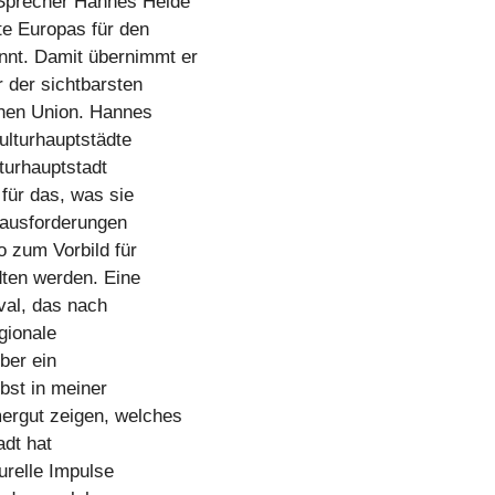
 Sprecher Hannes Heide
te Europas für den
nnt. Damit übernimmt er
r der sichtbarsten
schen Union. Hannes
Kulturhauptstädte
turhauptstadt
für das, was sie
rausforderungen
 zum Vorbild für
ten werden. Eine
ival, das nach
gionale
ber ein
bst in meiner
ergut zeigen, welches
adt hat
urelle Impulse