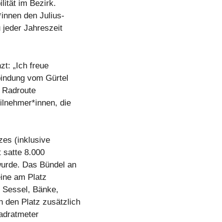
lität im Bezirk.
*innen den Julius-
 jeder Jahreszeit
zt: „Ich freue
bindung vom Gürtel
e Radroute
eilnehmer*innen, die
zes (inklusive
 satte 8.000
wurde. Das Bündel an
ine am Platz
. Sessel, Bänke,
 den Platz zusätzlich
uadratmeter