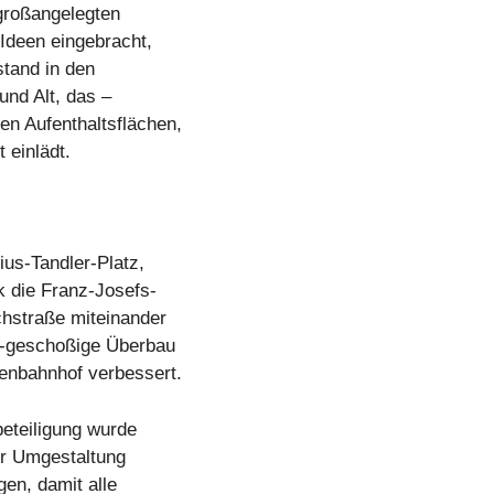
 großangelegten
Ideen eingebracht,
stand in den
nd Alt, das –
en Aufenthaltsflächen,
 einlädt.
us-Tandler-Platz,
k die Franz-Josefs-
chstraße miteinander
8-geschoßige Überbau
enbahnhof verbessert.
eteiligung wurde
er Umgestaltung
gen, damit alle