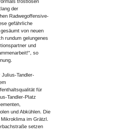
vormals trostlosen
lang der
chen Radwegoffensive-
ese gefährliche
– gesäumt von neuen
ich rundum gelungenes
tionspartner und
sammenarbeit!“, so
fnung.
Julius-Tandler-
sem
nthaltsqualität für
ius-Tandler-Platz
elementen,
olen und Abkühlen. Die
Mikroklima im Grätzl.
erbachstraße setzen