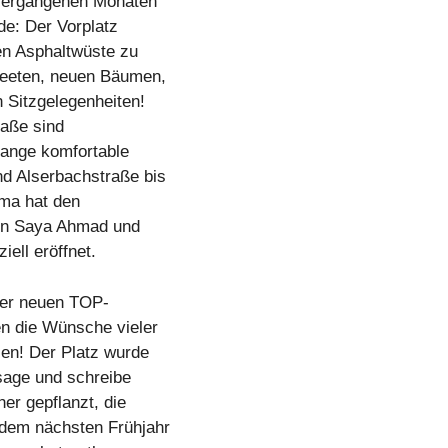
 vergangenen Monaten
rde: Der Vorplatz
en Asphaltwüste zu
Beeten, neuen Bäumen,
 Sitzgelegenheiten!
aße sind
 lange komfortable
nd Alserbachstraße bis
ima hat den
rin Saya Ahmad und
ell eröffnet.
der neuen TOP-
n die Wünsche vieler
sen! Der Platz wurde
 sage und schreibe
er gepflanzt, die
 dem nächsten Frühjahr