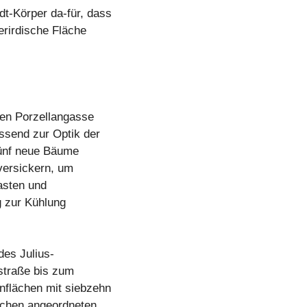
t-Körper da-für, dass
erirdische Fläche
en Porzellangasse
ssend zur Optik der
fünf neue Bäume
versickern, um
lasten und
g zur Kühlung
des Julius-
straße bis zum
nflächen mit siebzehn
ächen angeordneten