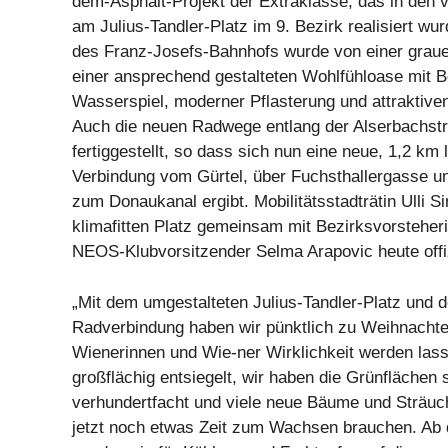
dem-Asphalt-Projekt der Extraklasse, das in den
am Julius-Tandler-Platz im 9. Bezirk realisiert wu
des Franz-Josefs-Bahnhofs wurde von einer grau
einer ansprechend gestalteten Wohlfühloase mit 
Wasserspiel, moderner Pflasterung und attraktiven
Auch die neuen Radwege entlang der Alserbachstr
fertiggestellt, so dass sich nun eine neue, 1,2 km
Verbindung vom Gürtel, über Fuchsthallergasse u
zum Donaukanal ergibt. Mobilitätsstadträtin Ulli S
klimafitten Platz gemeinsam mit Bezirksvorstehe
NEOS-Klubvorsitzender Selma Arapovic heute offizi
„Mit dem umgestalteten Julius-Tandler-Platz und 
Radverbindung haben wir pünktlich zu Weihnachte
Wienerinnen und Wie-ner Wirklichkeit werden las
großflächig entsiegelt, wir haben die Grünflächen
verhundertfacht und viele neue Bäume und Sträuch
jetzt noch etwas Zeit zum Wachsen brauchen. Ab