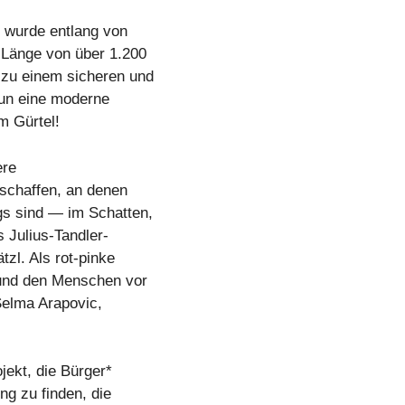
 wurde entlang von
 Länge von über 1.200
 zu einem sicheren und
nun eine moderne
m Gürtel!
ere
schaffen, an denen
gs sind — im Schatten,
 Julius-Tandler-
tzl. Als rot-pinke
und den Menschen vor
Selma Arapovic,
ekt, die Bürger*
ng zu finden, die