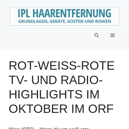
Zum
Inhalt
springen
Menü
ROT-WEISS-ROTE T
V- UND RADIO-H
IGHLIGHTS IM O
KTOBER IM ORF