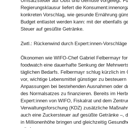
Umsatzsteuer auf Obst und Gemüse vorgelegt. Fü
Regierungsklausur liefert die Konsument:innenorg
konkreten Vorschlag, wie gesunde Ernährung güns
Budget entlastet werden kann: mit der ebenfalls g
Steuer auf gesüßte Getränke.
Zwtl.: Rückenwind durch Expert:innen-Vorschläge
Ökonomen wie WIFO-Chef Gabriel Felbermayr ford
foodwatch eine dauerhafte Senkung der Mehrwerts
täglichen Bedarfs. Felbermayr schlug kürzlich im 
vor, wichtige Lebensmittel günstiger zu besteuern
Anpassungen bei bestehenden Ausnahmen oder du
des Normalsatzes zu finanzieren. Bereits im Herb
Expert:innen von WIFO, Fiskalrat und dem Zentru
Verwaltungsforschung (KDZ) zusätzliche Maßnah
auch eine Zuckersteuer auf gesüßte Getränke –, d
in Millionenhöhe bringen und gleichzeitig Gesund