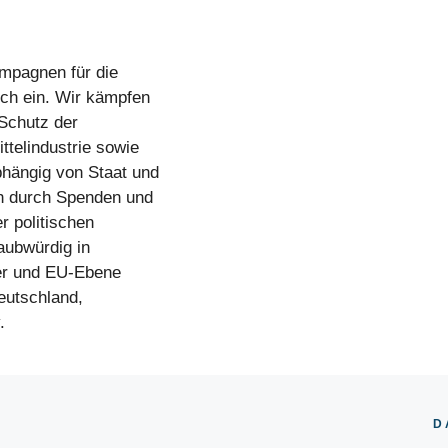
ampagnen für die
ch ein. Wir kämpfen
Schutz der
telindustrie sowie
bhängig von Staat und
ch durch Spenden und
r politischen
laubwürdig in
aler und EU-Ebene
Deutschland,
.
D