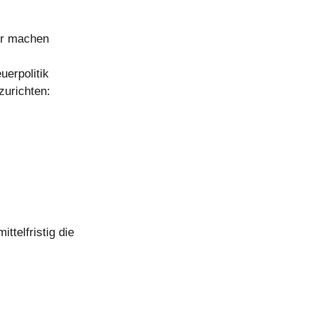
er machen
uerpolitik
zurichten:
telfristig die