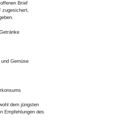
offenen Brief
zugesichert,
geben.
 Getränke
st und Gemüse
erkonsums
wohl dem jüngsten
en Empfehlungen des