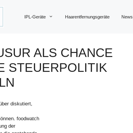
IPL-Geräte
Haarentfernungsgeräte
News
USUR ALS CHANCE
E STEUERPOLITIK
LN
ber diskutiert,
können. foodwatch
hung der