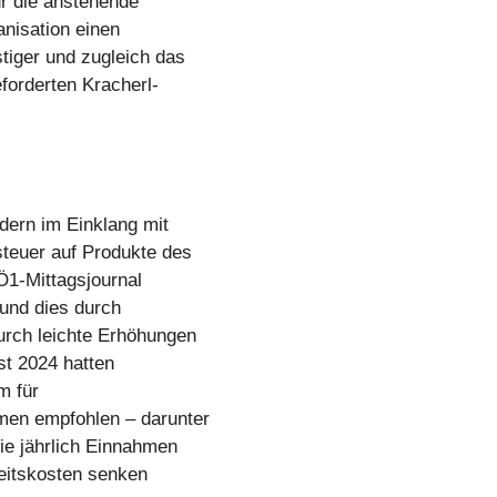
r die anstehende
anisation einen
tiger und zugleich das
eforderten Kracherl-
ern im Einklang mit
teuer auf Produkte des
Ö1-Mittagsjournal
 und dies durch
rch leichte Erhöhungen
st 2024 hatten
m für
men empfohlen – darunter
ie jährlich Einnahmen
heitskosten senken