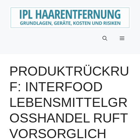
Zum
Inhalt
springen
Menü
PRODUKTRÜCKRU
F: INTERFOOD
LEBENSMITTELGR
OSSHANDEL RUFT V
ORSORGLICH „