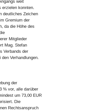
 eingangs weit
 erzielen konnten.
n deutliches Zeichen
 im Gremium der
h, da die Höhe des
die
erer Mitglieder
ert Mag. Stefan
es Verbands der
i den Verhandlungen.
hebung der
 % vor, alle darüber
mindest um 73,00 EUR
isiert. Die
einen Rechtsanspruch