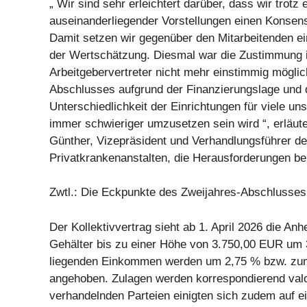
„ Wir sind sehr erleichtert darüber, dass wir trotz
auseinanderliegender Vorstellungen einen Konsens
Damit setzen wir gegenüber den Mitarbeitenden ei
der Wertschätzung. Diesmal war die Zustimmung
Arbeitgebervertreter nicht mehr einstimmig möglic
Abschlusses aufgrund der Finanzierungslage und 
Unterschiedlichkeit der Einrichtungen für viele uns
immer schwieriger umzusetzen sein wird “, erläut
Günther, Vizepräsident und Verhandlungsführer d
Privatkrankenanstalten, die Herausforderungen be
Zwtl.: Die Eckpunkte des Zweijahres-Abschlusses
Der Kollektivvertrag sieht ab 1. April 2026 die An
Gehälter bis zu einer Höhe von 3.750,00 EUR um 3
liegenden Einkommen werden um 2,75 % bzw. zu
angehoben. Zulagen werden korrespondierend valor
verhandelnden Parteien einigten sich zudem auf 