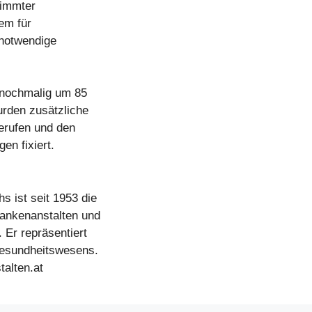
stimmter
em für
 notwendige
 nochmalig um 85
urden zusätzliche
erufen und den
en fixiert.
s ist seit 1953 die
rankenanstalten und
. Er repräsentiert
Gesundheitswesens.
alten.at