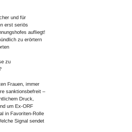
cher und für
 erst seriös
hnungshofes aufliegt!
ündlich zu erörtern
rten
se zu
?
ten Frauen, immer
e sanktionsbefreit –
entlichem Druck,
 rund um Ex-ORF
 in Favoriten-Rolle
Welche Signal sendet