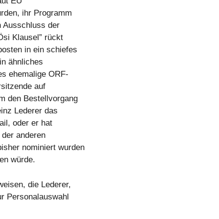
aut EU
wurden, ihr Programm
n Ausschluss der
Ösi Klausel” rückt
sten in ein schiefes
in ähnliches
des ehemalige ORF-
sitzende auf
um den Bestellvorgang
einz Lederer das
il, oder er hat
 der anderen
isher nominiert wurden
en würde.
isen, die Lederer,
zur Personalauswahl