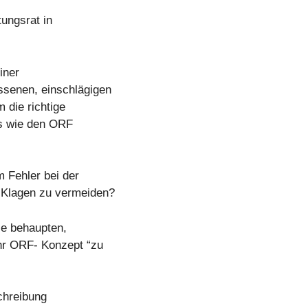
tungsrat in
iner
senen, einschlägigen
 die richtige
ns wie den ORF
 Fehler bei der
Klagen zu vermeiden?
se behaupten,
ihr ORF- Konzept “zu
chreibung