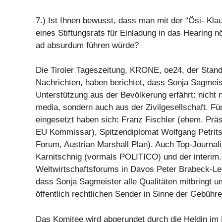
7.) Ist Ihnen bewusst, dass man mit der “Ösi- Kla
eines Stiftungsrats für Einladung in das Hearing 
ad absurdum führen würde?
Die Tiroler Tageszeitung, KRONE, oe24, der Stand
Nachrichten, haben berichtet, dass Sonja Sagmeis
Unterstützung aus der Bevölkerung erfährt: nicht n
media, sondern auch aus der Zivilgesellschaft. Fü
eingesetzt haben sich: Franz Fischler (ehem. Prä
EU Kommissar), Spitzendiplomat Wolfgang Petrits
Forum, Austrian Marshall Plan). Auch Top-Journal
Karnitschnig (vormals POLITICO) und der interim.
Weltwirtschaftsforums in Davos Peter Brabeck-Le
dass Sonja Sagmeister alle Qualitäten mitbringt u
öffentlich rechtlichen Sender in Sinne der Gebühr
Das Komitee wird abgerundet durch die Heldin im