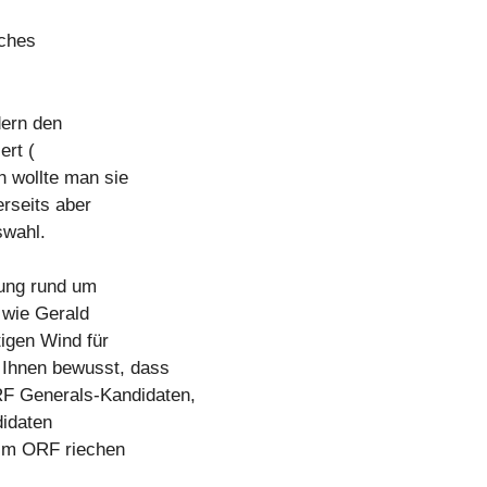
iches
dern den
ert (
h wollte man sie
rseits aber
swahl.
dung rund um
 wie Gerald
igen Wind für
 Ihnen bewusst, dass
RF Generals-Kandidaten,
didaten
 im ORF riechen