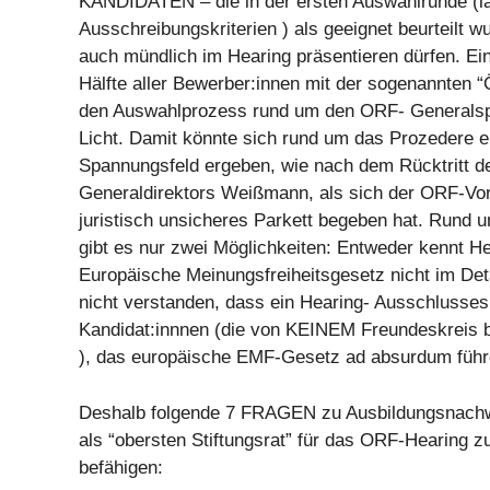
KANDIDATEN – die in der ersten Auswahlrunde (l
Ausschreibungskriterien ) als geeignet beurteilt 
auch mündlich im Hearing präsentieren dürfen. Ei
Hälfte aller Bewerber:innen mit der sogenannten “
den Auswahlprozess rund um den ORF- Generalspo
Licht. Damit könnte sich rund um das Prozedere e
Spannungsfeld ergeben, wie nach dem Rücktritt 
Generaldirektors Weißmann, als sich der ORF-Vor
juristisch unsicheres Parkett begeben hat. Rund 
gibt es nur zwei Möglichkeiten: Entweder kennt H
Europäische Meinungsfreiheitsgesetz nicht im Deta
nicht verstanden, dass ein Hearing- Ausschlusses
Kandidat:innnen (die von KEINEM Freundeskreis b
), das europäische EMF-Gesetz ad absurdum führ
Deshalb folgende 7 FRAGEN zu Ausbildungsnachwe
als “obersten Stiftungsrat” für das ORF-Hearing 
befähigen: