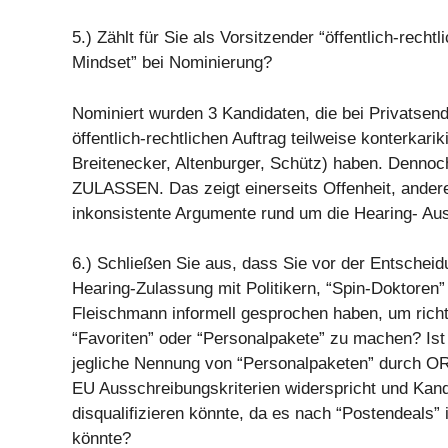
5.) Zählt für Sie als Vorsitzender “öffentlich-rechtl
Mindset” bei Nominierung?
Nominiert wurden 3 Kandidaten, die bei Privatsen
öffentlich-rechtlichen Auftrag teilweise konterkariki
Breitenecker, Altenburger, Schütz) haben. Dennoc
ZULASSEN. Das zeigt einerseits Offenheit, andere
inkonsistente Argumente rund um die Hearing- Au
6.) Schließen Sie aus, dass Sie vor der Entschei
Hearing-Zulassung mit Politikern, “Spin-Doktoren”
Fleischmann informell gesprochen haben, um richt
“Favoriten” oder “Personalpakete” zu machen? Ist
jegliche Nennung von “Personalpaketen” durch O
EU Ausschreibungskriterien widerspricht und Kan
disqualifizieren könnte, da es nach “Postendeals”
könnte?