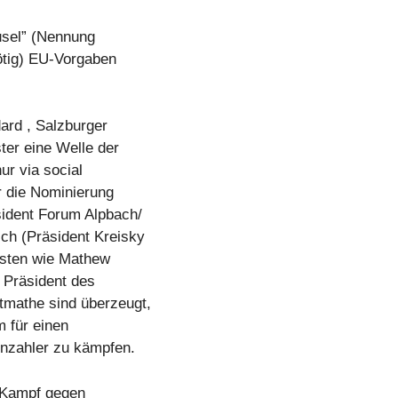
usel” (Nennung
nötig) EU-Vorgaben
ard , Salzburger
ter eine Welle der
ur via social
r die Nominierung
sident Forum Alpbach/
ch (Präsident Kreisky
isten wie Mathew
 Präsident des
tmathe sind überzeugt,
m für einen
enzahler zu kämpfen.
 Kampf gegen