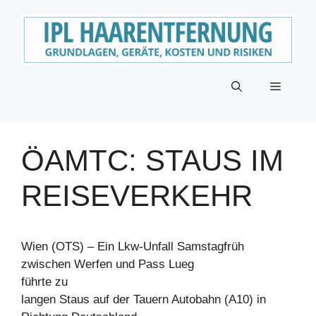
Zum
Inhalt
springen
Menü
ÖAMTC: STAUS IM
REISEVERKEHR
Wien (OTS) – Ein Lkw-Unfall Samstagfrüh
zwischen Werfen und Pass Lueg
führte zu
langen Staus auf der Tauern Autobahn (A10) in