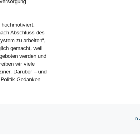
nversorgung
 hochmotiviert,
g nach Abschluss des
System zu arbeiten“,
glich gemacht, weil
ngeboten werden und
eiben wir viele
ziner. Darüber – und
e Politik Gedanken
D