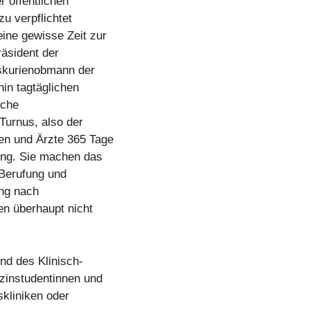
r öffentlichen
u verpflichtet
ine gewisse Zeit zur
räsident der
skurienobmann der
hin tagtäglichen
sche
Turnus, also der
en und Ärzte 365 Tage
ung. Sie machen das
e Berufung und
ung nach
en überhaupt nicht
nd des Klinisch-
izinstudentinnen und
skliniken oder