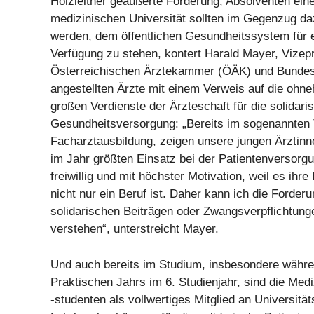
Holzleitner geäußerte Forderung, Absolventen eine
medizinischen Universität sollten im Gegenzug daz
werden, dem öffentlichen Gesundheitssystem für e
Verfügung zu stehen, kontert Harald Mayer, Vizep
Österreichischen Ärztekammer (ÖÄK) und Bunde
angestellten Ärzte mit einem Verweis auf die ohne
großen Verdienste der Ärzteschaft für die solidari
Gesundheitsversorgung: „Bereits im sogenannten 
Facharztausbildung, zeigen unsere jungen Ärztinn
im Jahr größten Einsatz bei der Patientenversorg
freiwillig und mit höchster Motivation, weil es ihr
nicht nur ein Beruf ist. Daher kann ich die Forder
solidarischen Beiträgen oder Zwangsverpflichtung
verstehen“, unterstreicht Mayer.
Und auch bereits im Studium, insbesondere währe
Praktischen Jahrs im 6. Studienjahr, sind die Med
-studenten als vollwertiges Mitglied an Universität