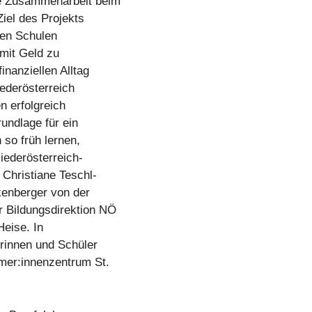
he Zusammenarbeit beim
Ziel des Projekts
hen Schulen
 mit Geld zu
inanziellen Alltag
iederösterreich
n erfolgreich
rundlage für ein
so früh lernen,
iederösterreich-
 Christiane Teschl-
kenberger von der
r Bildungsdirektion NÖ
Heise. In
rinnen und Schüler
mer:innenzentrum St.