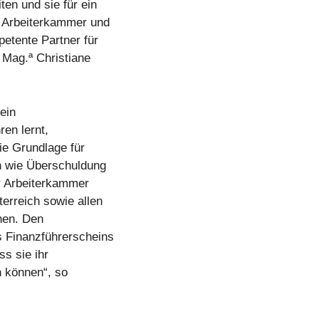
en und sie für ein
e Arbeiterkammer und
etente Partner für
 Mag.ª Christiane
 ein
en lernt,
ie Grundlage für
en wie Überschuldung
er Arbeiterkammer
erreich sowie allen
chen. Den
s Finanzführerscheins
ss sie ihr
n können“, so