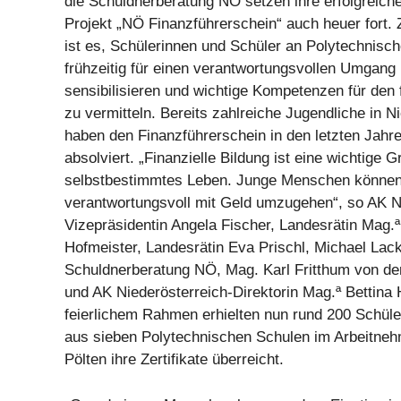
die Schuldnerberatung NÖ setzen ihre erfolgreic
Projekt „NÖ Finanzführerschein“ auch heuer fort. 
ist es, Schülerinnen und Schüler an Polytechnisc
frühzeitig für einen verantwortungsvollen Umgang
sensibilisieren und wichtige Kompetenzen für den f
zu vermitteln. Bereits zahlreiche Jugendliche in N
haben den Finanzführerschein in den letzten Jahre
absolviert. „Finanzielle Bildung ist eine wichtige G
selbstbestimmtes Leben. Junge Menschen können 
verantwortungsvoll mit Geld umzugehen“, so AK N
Vizepräsidentin Angela Fischer, Landesrätin Mag.ª
Hofmeister, Landesrätin Eva Prischl, Michael Lac
Schuldnerberatung NÖ, Mag. Karl Fritthum von de
und AK Niederösterreich-Direktorin Mag.ª Bettina 
feierlichem Rahmen erhielten nun rund 200 Schüle
aus sieben Polytechnischen Schulen im Arbeitneh
Pölten ihre Zertifikate überreicht.