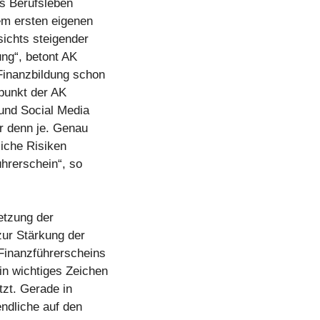
s Berufsleben
rem ersten eigenen
chts steigender
ng“, betont AK
 Finanzbildung schon
rpunkt der AK
und Social Media
r denn je. Genau
iche Risiken
hrerschein“, so
etzung der
zur Stärkung der
Finanzführerscheins
in wichtiges Zeichen
zt. Gerade in
ndliche auf den