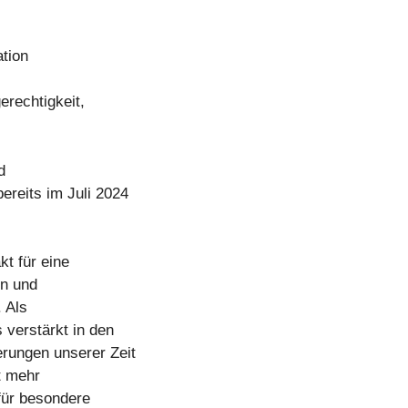
ation
erechtigkeit,
d
ereits im Juli 2024
t für eine
en und
 Als
 verstärkt in den
erungen unserer Zeit
t mehr
 für besondere