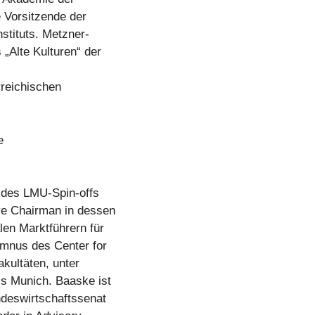
e Vorsitzende der
stituts. Metzner-
„Alte Kulturen“ der
reichischen
e
 des LMU-Spin-offs
ve Chairman in dessen
len Marktführern für
umnus des Center for
kultäten, unter
cs Munich. Baaske ist
ndeswirtschaftssenat