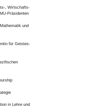
ts-, Wirtschafts-
 LMU-Präsidenten
r Mathematik und
ntin für Geistes-
ezifischen
eurship
rategie
tion in Lehre und