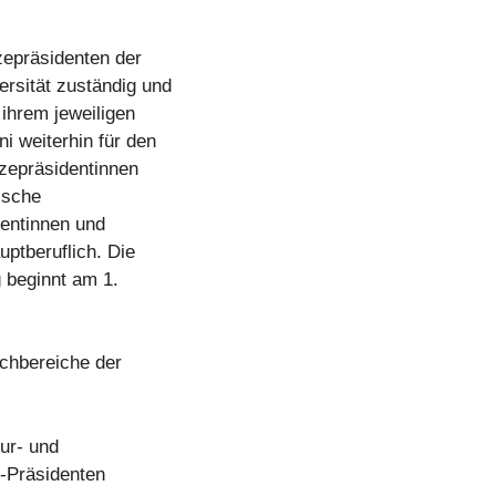
zepräsidenten der
rsität zuständig und
ihrem jeweiligen
i weiterhin für den
izepräsidentinnen
ische
dentinnen und
ptberuflich. Die
 beginnt am 1.
achbereiche der
tur- und
-Präsidenten