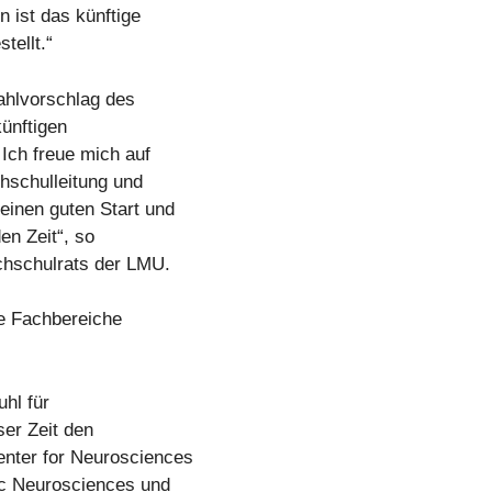
n ist das künftige
tellt.“
ahlvorschlag des
künftigen
 Ich freue mich auf
hschulleitung und
inen guten Start und
den Zeit“, so
chschulrats der LMU.
ie Fachbereiche
uhl für
ser Zeit den
nter for Neurosciences
ic Neurosciences und