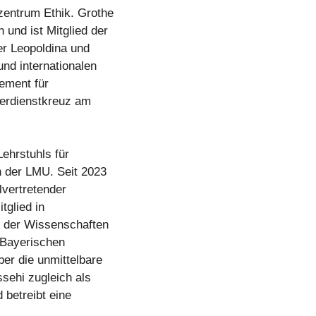
entrum Ethik. Grothe
und ist Mitglied der
r Leopoldina und
und internationalen
ement für
verdienstkreuz am
Lehrstuhls für
n der LMU. Seit 2023
lvertretender
tglied in
e der Wissenschaften
 Bayerischen
ber die unmittelbare
ssehi zugleich als
 betreibt eine