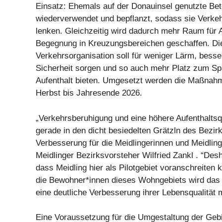
Einsatz: Ehemals auf der Donauinsel genutzte Be
wiederverwendet und bepflanzt, sodass sie Verkeh
lenken. Gleichzeitig wird dadurch mehr Raum für 
Begegnung in Kreuzungsbereichen geschaffen. Di
Verkehrsorganisation soll für weniger Lärm, besse
Sicherheit sorgen und so auch mehr Platz zum Sp
Aufenthalt bieten. Umgesetzt werden die Maßnahm
Herbst bis Jahresende 2026.
„Verkehrsberuhigung und eine höhere Aufenthaltsqu
gerade in den dicht besiedelten Grätzln des Bezir
Verbesserung für die Meidlingerinnen und Meidlinge
Meidlinger Bezirksvorsteher Wilfried Zankl . “Desh
dass Meidling hier als Pilotgebiet voranschreiten k
die Bewohner*innen dieses Wohngebiets wird das 
eine deutliche Verbesserung ihrer Lebensqualität m
Eine Voraussetzung für die Umgestaltung der Gebie