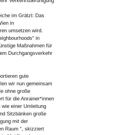
mehr Verkehrsberuhigung
iche im Grätzl: Das
Wien in
hren umsetzen wird.
Neighbourhoods“ in
günstige Maßnahmen für
ktem Durchgangsverkehr
ortieren gute
llen wir nun gemeinsam
lle ohne große
 für die Anrainer*innen
 wie einer Umleitung
nd Sitzbänken große
gung mit der
en Raum “, skizziert