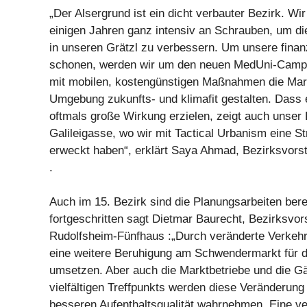
„Der Alsergrund ist ein dicht verbauter Bezirk. Wir
einigen Jahren ganz intensiv an Schrauben, um die
in unseren Grätzl zu verbessern. Um unsere finan
schonen, werden wir um den neuen MedUni-Cam
mit mobilen, kostengünstigen Maßnahmen die Mar
Umgebung zukunfts- und klimafit gestalten. Das
oftmals große Wirkung erzielen, zeigt auch unser P
Galileigasse, wo wir mit Tactical Urbanism eine 
erweckt haben“, erklärt Saya Ahmad, Bezirksvors
.
Auch im 15. Bezirk sind die Planungsarbeiten bere
fortgeschritten sagt Dietmar Baurecht, Bezirksvor
Rudolfsheim-Fünfhaus :„Durch veränderte Verkehr
eine weitere Beruhigung am Schwendermarkt für 
umsetzen. Aber auch die Marktbetriebe und die G
vielfältigen Treffpunkts werden diese Veränderung 
besseren Aufenthaltsqualität wahrnehmen. Eine v