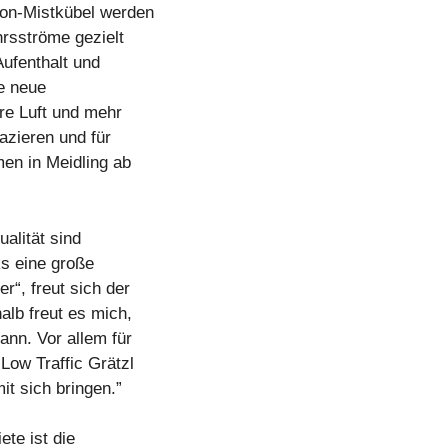
ton-Mistkübel werden
rsströme gezielt
Aufenthalt und
e neue
re Luft und mehr
azieren und für
en in Meidling ab
alität sind
ks eine große
r“, freut sich der
alb freut es mich,
ann. Vor allem für
Low Traffic Grätzl
it sich bringen.”
te ist die