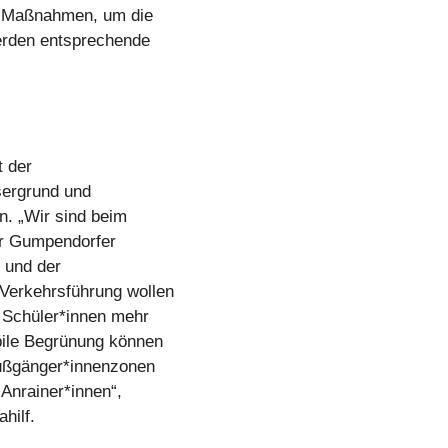
n Maßnahmen, um die
erden entsprechende
t der
sergrund und
n. „Wir sind beim
der Gumpendorfer
e und der
Verkehrsführung wollen
e Schüler*innen mehr
bile Begrünung können
ußgänger*innenzonen
 Anrainer*innen“,
hilf.