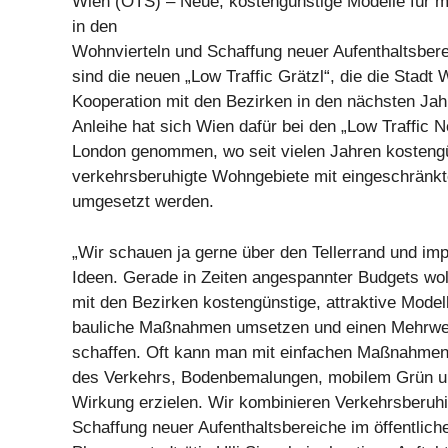
Wien (OTS) – Neue, kostengünstige Modelle für 
in den
Wohnvierteln und Schaffung neuer Aufenthaltsbere
sind die neuen „Low Traffic Grätzl“, die die Stadt 
Kooperation mit den Bezirken in den nächsten Ja
Anleihe hat sich Wien dafür bei den „Low Traffic 
London genommen, wo seit vielen Jahren kosten
verkehrsberuhigte Wohngebiete mit eingeschrän
umgesetzt werden.
„Wir schauen ja gerne über den Tellerrand und imp
Ideen. Gerade in Zeiten angespannter Budgets wo
mit den Bezirken kostengünstige, attraktive Mode
bauliche Maßnahmen umsetzen und einen Mehrwert
schaffen. Oft kann man mit einfachen Maßnahmen
des Verkehrs, Bodenbemalungen, mobilem Grün u
Wirkung erzielen. Wir kombinieren Verkehrsberuhi
Schaffung neuer Aufenthaltsbereiche im öffentlich