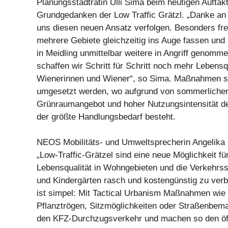
Planungsstadträtin Ulli Sima beim heutigen Auftakt
Grundgedanken der Low Traffic Grätzl. „Danke an d
uns diesen neuen Ansatz verfolgen. Besonders fre
mehrere Gebiete gleichzeitig ins Auge fassen und
in Meidling unmittelbar weitere in Angriff genomm
schaffen wir Schritt für Schritt noch mehr Lebensqu
Wienerinnen und Wiener“, so Sima. Maßnahmen sol
umgesetzt werden, wo aufgrund von sommerlicher
Grünraumangebot und hoher Nutzungsintensität d
der größte Handlungsbedarf besteht.
NEOS Mobilitäts- und Umweltsprecherin Angelika P
„Low-Traffic-Grätzel sind eine neue Möglichkeit für
Lebensqualität in Wohngebieten und die Verkehrss
und Kindergärten rasch und kostengünstig zu verb
ist simpel: Mit Tactical Urbanism Maßnahmen wie 
Pflanztrögen, Sitzmöglichkeiten oder Straßenbema
den KFZ-Durchzugsverkehr und machen so den öff