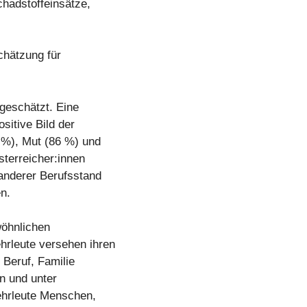
chadstoffeinsätze,
chätzung für
geschätzt. Eine
sitive Bild der
8 %), Mut (86 %) und
sterreicher:innen
anderer Berufsstand
n.
wöhnlichen
rleute versehen ihren
u Beruf, Familie
n und unter
hrleute Menschen,