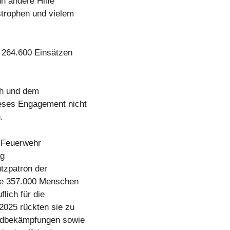
n andere Hilfe
strophen und vielem
d 264.600 Einsätzen
ch und dem
ieses Engagement nicht
.
r Feuerwehr
ag
utzpatron der
die 357.000 Menschen
lich für die
 2025 rückten sie zu
andbekämpfungen sowie