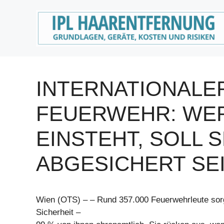
Zum
Inhalt
springen
INTERNATIONALE
FEUERWEHR: WE
EINSTEHT, SOLL 
ABGESICHERT SE
Wien (OTS) – – Rund 357.000 Feuerwehrleute sorg
Sicherheit –