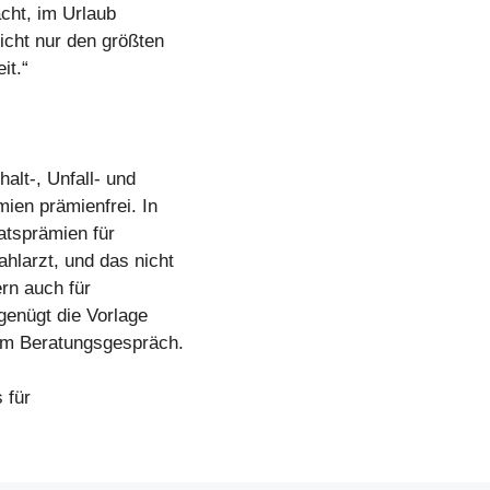
acht, im Urlaub
icht nur den größten
it.“
lt-, Unfall- und
ien prämienfrei. In
atsprämien für
larzt, und das nicht
ern auch für
genügt die Vorlage
im Beratungsgespräch.
 für