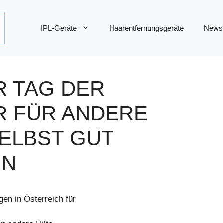
IPL-Geräte
Haarentfernungsgeräte
News
R TAG DER
R FÜR ANDERE
SELBST GUT
IN
en in Österreich für