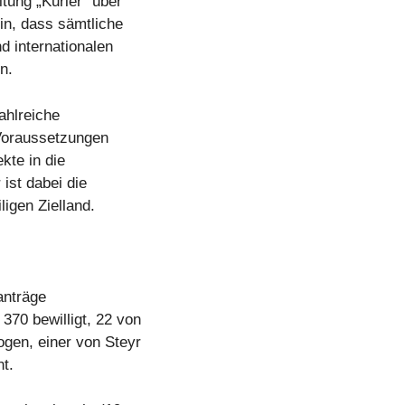
tung „Kurier“ über
n, dass sämtliche
d internationalen
n.
ahlreiche
 Voraussetzungen
kte in die
ist dabei die
ligen Zielland.
anträge
370 bewilligt, 22 von
gen, einer von Steyr
t.