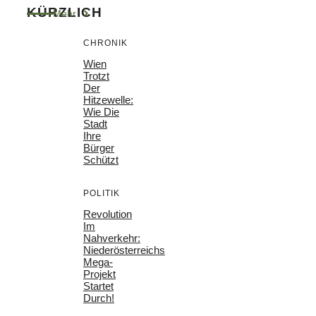
KÜRZLICH
Mehr
CHRONIK
Wien
Trotzt
Der
Hitzewelle:
Wie Die
Stadt
Ihre
Bürger
Schützt
POLITIK
Revolution
Im
Nahverkehr:
Niederösterreichs
Mega-
Projekt
Startet
Durch!