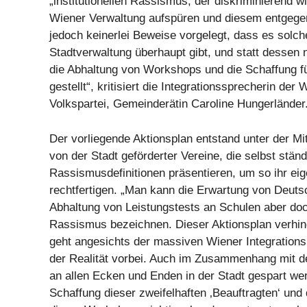
„institutionellen Rassismus, der diskriminierend w
Wiener Verwaltung aufspüren und diesem entgege
jedoch keinerlei Beweise vorgelegt, dass es solch
Stadtverwaltung überhaupt gibt, und statt dessen 
die Abhaltung von Workshops und die Schaffung fü
gestellt“, kritisiert die Integrationssprecherin der 
Volkspartei, Gemeinderätin Caroline Hungerländer
Der vorliegende Aktionsplan entstand unter der Mit
von der Stadt geförderter Vereine, die selbst stän
Rassismusdefinitionen präsentieren, um so ihr ei
rechtfertigen. „Man kann die Erwartung von Deut
Abhaltung von Leistungstests an Schulen aber do
Rassismus bezeichnen. Dieser Aktionsplan verhind
geht angesichts der massiven Wiener Integrations
der Realität vorbei. Auch im Zusammenhang mit d
an allen Ecken und Enden in der Stadt gespart wer
Schaffung dieser zweifelhaften ‚Beauftragten‘ und