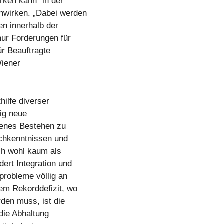
irken kann“ in der
nwirken. „Dabei werden
en innerhalb der
nur Forderungen für
r Beauftragte
Wiener
.
hilfe diverser
dig neue
genes Bestehen zu
schkenntnissen und
ch wohl kaum als
ert Integration und
probleme völlig an
em Rekorddefizit, wo
den muss, ist die
 die Abhaltung