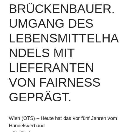
RÜCKENBAUER. U
MGANG DES L
EBENSMITTELHAN
DELS MIT L
IEFERANTEN V
ON FAIRNESS G
EPRÄGT.
Wien (OTS) – Heute hat das vor fünf Jahren vom
Handelsverband