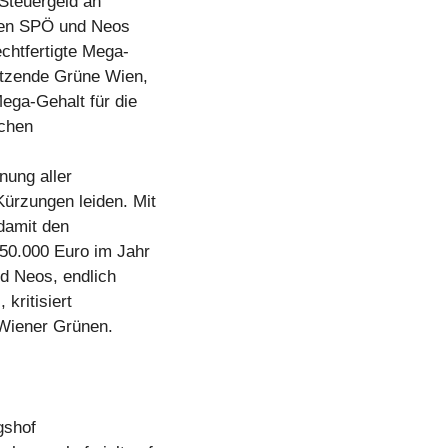
 Steuergeld an
llen SPÖ und Neos
chtfertigte Mega-
sitzende Grüne Wien,
ga-Gehalt für die
schen
nung aller
Kürzungen leiden. Mit
damit den
250.000 Euro im Jahr
nd Neos, endlich
kritisiert
 Wiener Grünen.
gshof