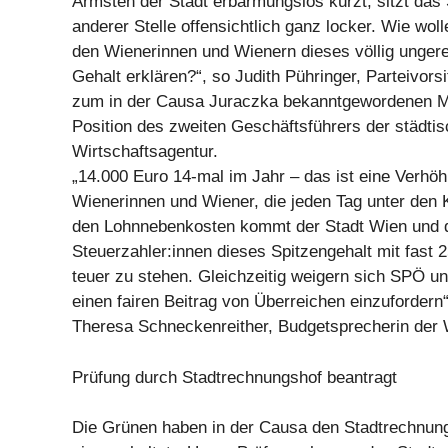
Ärmsten der Stadt erbarmungslos kürzt, sitzt das
anderer Stelle offensichtlich ganz locker. Wie wo
den Wienerinnen und Wienern dieses völlig ungere
Gehalt erklären?“, so Judith Pühringer, Parteivor
zum in der Causa Juraczka bekanntgewordenen Me
Position des zweiten Geschäftsführers der städti
Wirtschaftsagentur.
„14.000 Euro 14-mal im Jahr – das ist eine Verhöh
Wienerinnen und Wiener, die jeden Tag unter den 
den Lohnnebenkosten kommt der Stadt Wien und 
Steuerzahler:innen dieses Spitzengehalt mit fast 
teuer zu stehen. Gleichzeitig weigern sich SPÖ u
einen fairen Beitrag von Überreichen einzufordern“, 
Theresa Schneckenreither, Budgetsprecherin der
Prüfung durch Stadtrechnungshof beantragt
Die Grünen haben in der Causa den Stadtrechnun