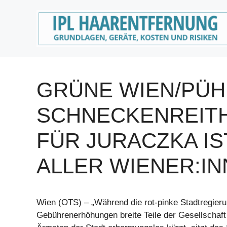
Zum
Inhalt
springen
GRÜNE WIEN/PÜH
SCHNECKENREITH
FÜR JURACZKA I
ALLER WIENER:I
Wien (OTS) – „Während die rot-pinke Stadtregieru
Gebührenerhöhungen breite Teile der Gesellschaft t