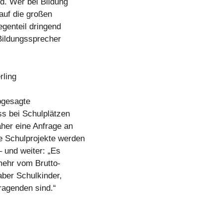
d. Wer bei Bildung
 auf die großen
genteil dringend
, Bildungssprecher
rling
bgesagte
s bei Schulplätzen
her eine Anfrage an
e Schulprojekte werden
 und weiter: „Es
mehr vom Brutto-
aber Schulkinder,
tragenden sind.“