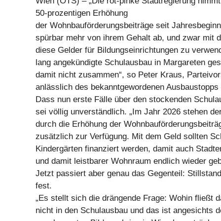
Wien (OTS) – „Die rot-pinke Stadtregierung nimmt 
50-prozentigen Erhöhung
der Wohnbauförderungsbeiträge seit Jahresbeginn
spürbar mehr von ihrem Gehalt ab, und zwar mit d
diese Gelder für Bildungseinrichtungen zu verwend
lang angekündigte Schulausbau in Margareten gest
damit nicht zusammen“, so Peter Kraus, Parteivo
anlässlich des bekanntgewordenen Ausbaustopps i
Dass nun erste Fälle über den stockenden Schul
sei völlig unverständlich. „Im Jahr 2026 stehen de
durch die Erhöhung der Wohnbauförderungsbeiträg
zusätzlich zur Verfügung. Mit dem Geld sollten S
Kindergärten finanziert werden, damit auch Stadt
und damit leistbarer Wohnraum endlich wieder ge
Jetzt passiert aber genau das Gegenteil: Stillstand
fest.
„Es stellt sich die drängende Frage: Wohin fließt 
nicht in den Schulausbau und das ist angesichts d