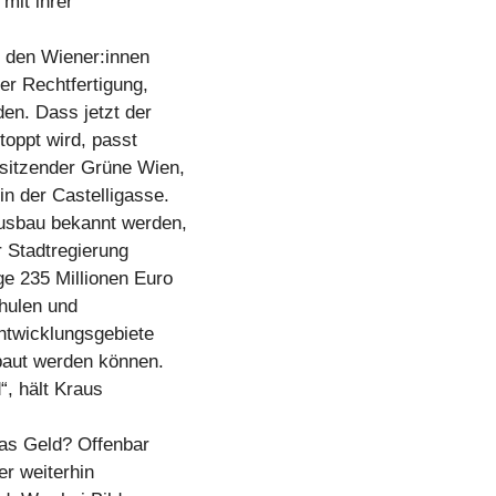
mit ihrer
 den Wiener:innen
er Rechtfertigung,
en. Dass jetzt der
oppt wird, passt
rsitzender Grüne Wien,
n der Castelligasse.
ausbau bekannt werden,
r Stadtregierung
e 235 Millionen Euro
chulen und
entwicklungsgebiete
baut werden können.
“, hält Kraus
das Geld? Offenbar
er weiterhin