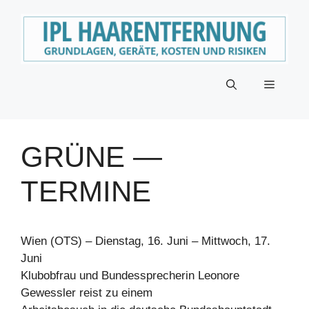
Zum
Inhalt
springen
Menü
GRÜNE —
TERMINE
Wien (OTS) – Dienstag, 16. Juni – Mittwoch, 17.
Juni
Klubobfrau und Bundessprecherin Leonore
Gewessler reist zu einem