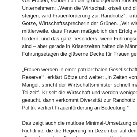
von Frauen, sondern an der grundlegenden Einste
Unternehmern: „Wenn die Wirtschaft kriselt und d
steigen, wird Frauenförderung zur Randnotiz“, kriti
Götze, Wirtschaftssprecherin der Grünen. „Wir w
mittlerweile, dass Frauen maßgeblich den Erfolg
fördern, und das ganz besonders, wenn Führungs
sind – aber gerade in Krisenzeiten halten die Män
Führungsetagen die gläserne Decke für Frauen ge
„Frauen werden in einer patriarchalen Gesellschaft 
Reserve’“, erklärt Götze und weiter: „In Zeiten von
Mangel, spricht der Wirtschaftsminister schnell ma
Teilzeit’. Kriselt die Wirtschaft und werden weniger
gesucht, dann verkommt Diversität zur Randnotiz 
Politik verliert Frauenförderung an Bedeutung.“
Das zeigt auch die mutlose Minimal-Umsetzung 
Richtlinie, die die Regierung im Dezember auf de