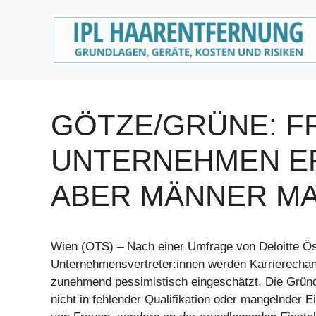
Zum
Inhalt
springen
GÖTZE/GRÜNE: F
UNTERNEHMEN E
ABER MÄNNER M
Wien (OTS) – Nach einer Umfrage von Deloitte Ös
Unternehmensvertreter:innen werden Karrierecha
zunehmend pessimistisch eingeschätzt. Die Gründ
nicht in fehlender Qualifikation oder mangelnder E