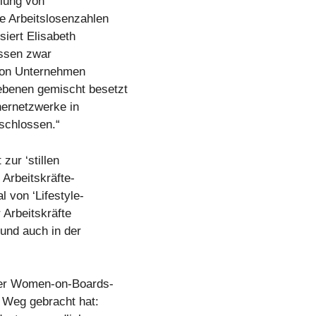
llung von
ie Arbeitslosenzahlen
siert Elisabeth
issen zwar
 von Unternehmen
ebenen gemischt besetzt
nernetzwerke in
schlossen.“
zur ‘stillen
 Arbeitskräfte-
l von ‘Lifestyle-
 Arbeitskräfte
und auch in der
der Women-on-Boards-
n Weg gebracht hat: