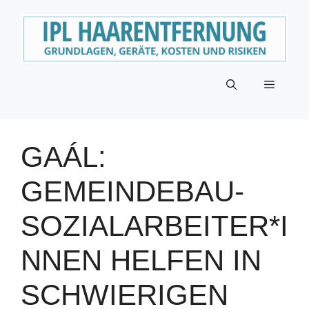
Zum
Inhalt
springen
Menü
GAÁL:
GEMEINDEBAU-
SOZIALARBEITER*I
NNEN HELFEN IN
SCHWIERIGEN