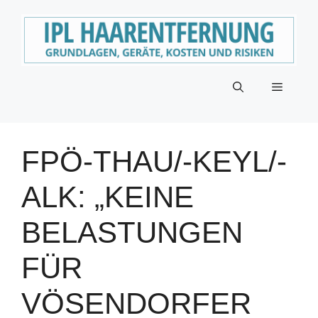
Zum
Inhalt
springen
Menü
FPÖ-THAU/-KEYL/-
ALK: „KEINE
BELASTUNGEN
FÜR
VÖSENDORFER