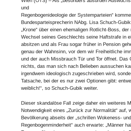
Wien (OTS) – Als „besonders absurden Auswuchs 
und
Regenbogenideologie der Systemparteien“ kommen
Bundesparteisprecherin NAbg. Lisa Schuch-Gubik 
„Krone“ über einen ehemaligen Rotlicht-Boss, der
Wechsel seines Geschlechts seine Haftstrafe in 
absitzen und als Frau sogar früher in Pension geh
genau der Wahnsinn, vor dem wir Freiheitliche im
und der auch Missbrauch Tür und Tor öffnet. Das 
nichts, das man sich nach Belieben aussuchen ka
irgendwem ideologisch zugeschrieben wird, sonder
Tatsache, bei der es nur zwei Optionen gibt: entw
weiblich!“, so Schuch-Gubik weiter.
Dieser skandalöse Fall zeige daher ein weiteres M
Notwendigkeit eines „Zurück zur Normalität“ auf, 
Bevölkerung abseits der „schrillen Wokeness- un
Regenbogenminderheit“ auch erwarte: „Männer ha