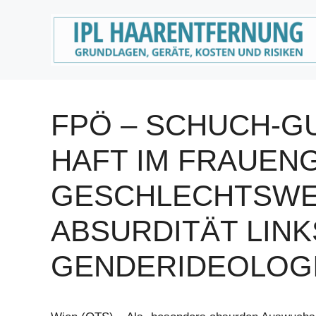
Zum
Inhalt
springen
FPÖ – SCHUCH-GU
HAFT IM FRAUEN
GESCHLECHTSWE
ABSURDITÄT LIN
GENDERIDEOLOGI