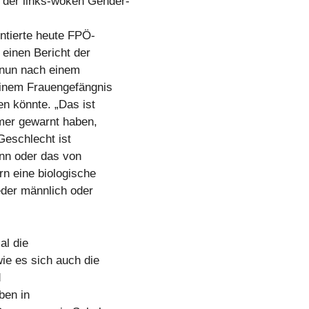
der links-woken Gender-
tierte heute FPÖ-
einen Bericht der
 nun nach einem
einem Frauengefängnis
en könnte. „Das ist
mer gewarnt haben,
Geschlecht ist
nn oder das von
n eine biologische
eder männlich oder
al die
wie es sich auch die
d
ben in