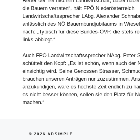
Retter der heimischen Landwirtschaft, dabei habe
die Bauern verraten“, hält FPÖ Niederösterreich
Landwirtschaftssprecher LAbg. Alexander Schnab
anlässlich des NÖ Bauernbundjubiläums in Wieselb
nach: „Typisch für diese Bundes-ÖVP, die stets re
links abbiegt.“
Auch FPÖ Landwirtschaftssprecher NAbg. Peter 
schüttelt den Kopf: „Es ist schön, wenn auch de
einsichtig wird. Seine Genossen Strasser, Schmu
brauchen unseren Anträgen nur zuzustimmen. Anst
anzukündigen, wäre es höchste Zeit endlich zu ha
es nicht besser können, sollen sie den Platz für N
machen.“
© 2026 ADSIMPLE