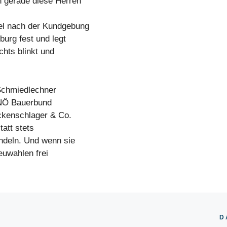
n gerade diese Herren
el nach der Kundgebung
urg fest und legt
chts blinkt und
Schmiedlechner
r NÖ Bauerbund
ckenschlager & Co.
att stets
ndeln. Und wenn sie
euwahlen frei
D