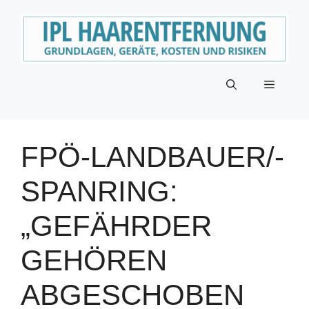
Zum
Inhalt
springen
Menü
FPÖ-LANDBAUER/-
SPANRING:
„GEFÄHRDER
GEHÖREN
ABGESCHOBEN