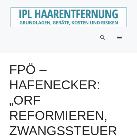
Zum
Inhalt
springen
Menü
FPÖ –
HAFENECKER:
„ORF
REFORMIEREN,
ZWANGSSTEUER