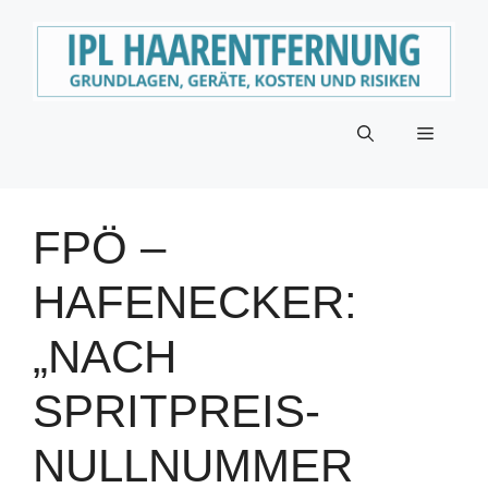
Zum
Inhalt
springen
Menü
FPÖ –
HAFENECKER:
„NACH
SPRITPREIS-
NULLNUMMER