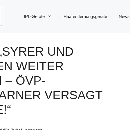
IPL-Geräte
Haarentfernungsgeräte
News
 „SYRER UND
EN WEITER
 – ÖVP-
KARNER VERSAGT
!“