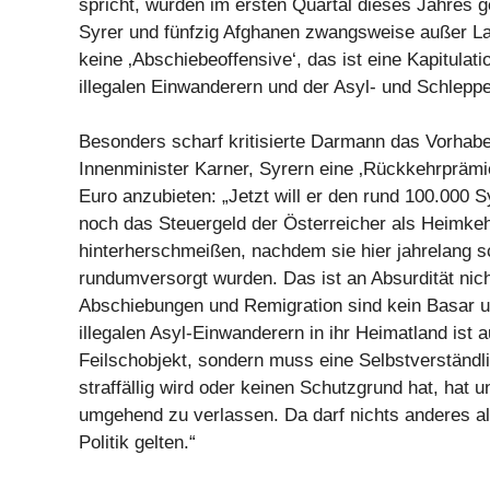
spricht, wurden im ersten Quartal dieses Jahres g
Syrer und fünfzig Afghanen zwangsweise außer La
keine ‚Abschiebeoffensive‘, das ist eine Kapitulati
illegalen Einwanderern und der Asyl- und Schleppe
Besonders scharf kritisierte Darmann das Vorha
Innenminister Karner, Syrern eine ‚Rückkehrprämi
Euro anzubieten: „Jetzt will er den rund 100.000 
noch das Steuergeld der Österreicher als Heimke
hinterherschmeißen, nachdem sie hier jahrelang 
rundumversorgt wurden. Das ist an Absurdität nich
Abschiebungen und Remigration sind kein Basar 
illegalen Asyl-Einwanderern in ihr Heimatland ist 
Feilschobjekt, sondern muss eine Selbstverständli
straffällig wird oder keinen Schutzgrund hat, hat 
umgehend zu verlassen. Da darf nichts anderes al
Politik gelten.“