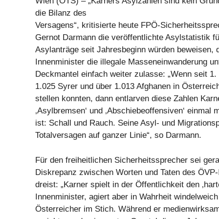
Wien (OTS) – „Karners Asylzahlen sind kein Grund
die Bilanz des
Versagens“, kritisierte heute FPÖ-Sicherheitsspr
Gernot Darmann die veröffentlichte Asylstatistik f
Asylanträge seit Jahresbeginn würden beweisen,
Innenminister die illegale Masseneinwanderung un
Deckmantel einfach weiter zulasse: „Wenn seit 1.
1.025 Syrer und über 1.013 Afghanen in Österreic
stellen konnten, dann entlarven diese Zahlen Kar
‚Asylbremsen‘ und ‚Abschiebeoffensiven‘ einmal 
ist: Schall und Rauch. Seine Asyl- und Migrationspo
Totalversagen auf ganzer Linie“, so Darmann.
Für den freiheitlichen Sicherheitssprecher sei ger
Diskrepanz zwischen Worten und Taten des ÖVP-
dreist: „Karner spielt in der Öffentlichkeit den ‚hart
Innenminister, agiert aber in Wahrheit windelweich
Österreicher im Stich. Während er medienwirksa