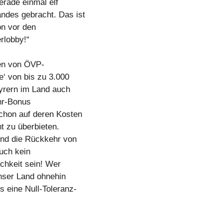
erade einmal elf
ndes gebracht. Das ist
on vor den
rlobby!“
ben von ÖVP-
e‘ von bis zu 3.000
Syrern im Land auch
hr-Bonus
schon auf deren Kosten
t zu überbieten.
und die Rückkehr von
auch kein
chkeit sein! Wer
unser Land ohnehin
s eine Null-Toleranz-