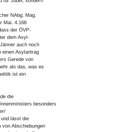
 für Jubel, sondern
echer NAbg. Mag.
ür Mai. 4.168
 dass der ÖVP-
ter dem Asyl-
 Jänner auch noch
h einen Asylantrag
ners Gerede von
mehr als das, was es
litik ist ein
ade die
Innenministers besonders
en‘
 und lässt die
m von Abschiebungen