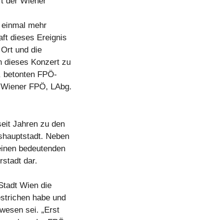
t der Wiener
t einmal mehr
aft dieses Ereignis
 Ort und die
n dieses Konzert zu
, betonten FPÖ-
r Wiener FPÖ, LAbg.
eit Jahren zu den
eshauptstadt. Neben
einen bedeutenden
rstadt dar.
Stadt Wien die
estrichen habe und
wesen sei. „Erst