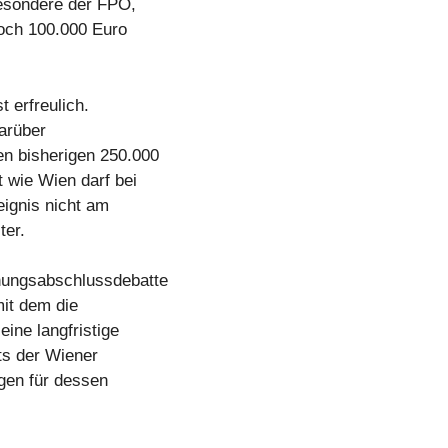
besondere der FPÖ,
noch 100.000 Euro
t erfreulich.
arüber
n bisherigen 250.000
 wie Wien darf bei
eignis nicht am
ter.
nungsabschlussdebatte
it dem die
eine langfristige
ts der Wiener
gen für dessen