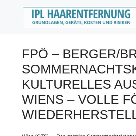
Zum
Inhalt
springen
FPÖ – BERGER/B
SOMMERNACHTSK
KULTURELLES AU
WIENS – VOLLE 
WIEDERHERSTEL