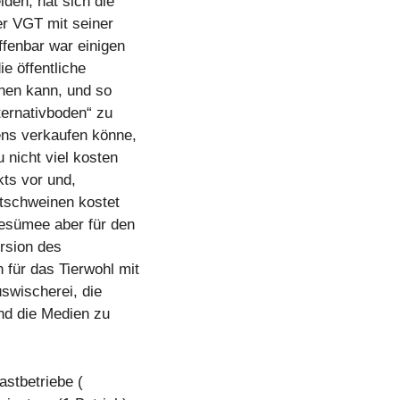
den, hat sich die
er VGT mit seiner
fenbar war einigen
e öffentliche
nen kann, und so
ternativboden“ zu
ens verkaufen könne,
 nicht viel kosten
kts vor und,
stschweinen kostet
esümee aber für den
rsion des
 für das Tierwohl mit
uswischerei, die
und die Medien zu
stbetriebe (