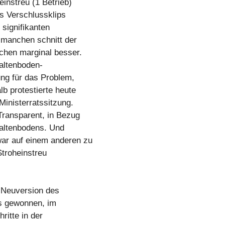
instreu (1 Betrieb)
s Verschlussklips
 signifikanten
 manchen schnitt der
chen marginal besser.
paltenboden-
ng für das Problem,
b protestierte heute
Ministerratssitzung.
Transparent, in Bezug
paltenbodens. Und
ar auf einem anderen zu
Stroheinstreu
 Neuversion des
ts gewonnen, im
ritte in der