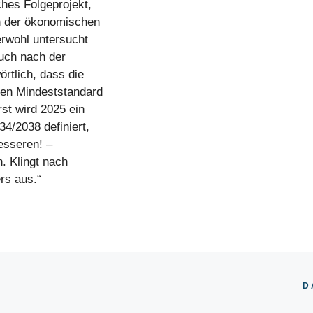
ches Folgeprojekt,
h der ökonomischen
erwohl untersucht
uch nach der
rtlich, dass die
chen Mindeststandard
st wird 2025 ein
34/2038 definiert,
esseren! –
. Klingt nach
rs aus.“
D