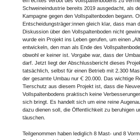
ein echtes Verbot des Vollspaltenbodens zu vermei
Schweineindustrie bereits 2019 ausgedacht, als d
Kampagne gegen den Vollspaltenboden begann. Of
Entscheidungsträger:innen gleich klar, dass man di
Diskussion über den Vollspaltenboden nicht gewin
wurde ein Projekt ins Leben gerufen, um einen „Al
entwickeln, den man als Ende des Vollspaltenbod
obwohl er keiner ist. Vorgabe war, dass der Umbau
darf. Jetzt liegt der Abschlussbericht dieses Proje
tatsächlich, selbst für einen Betrieb mit 2.300 Ma
der gesamte Umbau nur Ꞓ 20.000. Das wichtige R
Tierschutz aus diesem Projekt ist, dass die Neuve
Vollspaltenbodens praktisch keine Verbesserungen
sich bringt. Es handelt sich um eine reine Augena
dazu dienen soll, die Öffentlichkeit zu beruhigen 
täuschen.
Teilgenommen haben lediglich 8 Mast- und 8 Vorma