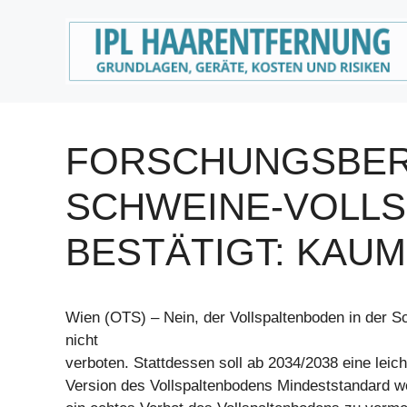
Zum
Inhalt
springen
FORSCHUNGSBER
SCHWEINE-VOLL
BESTÄTIGT: KAU
Wien (OTS) – Nein, der Vollspaltenboden in der S
nicht
verboten. Stattdessen soll ab 2034/2038 eine leic
Version des Vollspaltenbodens Mindeststandard w