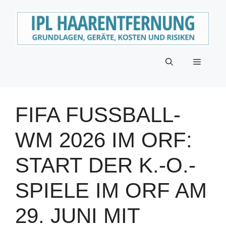
Zum
Inhalt
springen
Menü
FIFA FUSSBALL-W
M 2026 IM ORF: S
TART DER K.-O.-S
PIELE IM ORF AM 2
9. JUNI MIT B