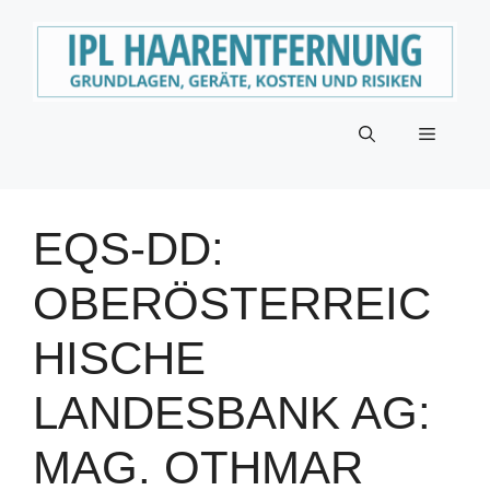
Zum
Inhalt
springen
Menü
EQS-DD:
OBERÖSTERREIC
HISCHE
LANDESBANK AG:
MAG. OTHMAR