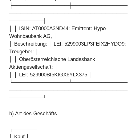
├───────────────┼───────────────
────────────────────────────────
─────────┤
│ │ ISIN: AT0000A3ND44; Emittent: Hypo-
Wohnbaubank AG, │
│ Beschreibung: │ LEI: 5299003LP3FEIX2HYDO9;
Treugeber: │
│ │ Oberösterreichische Landesbank
Aktiengesellschaft; │
│ │ LEI: 529900BI5KIGX6YLX375 │
└───────────────┴───────────────
────────────────────────────────
─────────┘
b) Art des Geschäfts
┌──────┐
│ Kauf │