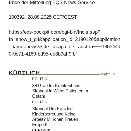
Ende der Mitteilung EQS News-Service
100392 28.08.2025 CET/CEST
https://eqs-cockpit.com/cgi-bin/fncls.ssp?
fn=show_t_gif&application_id=2190126&application
_name=news&site_id=apa_ots_austria~~~18b544d
0-9c71-4160-bd95-cc8b9aff9fbf
KÜRZLICH
Mehr
POLITIK
39 Grad Im Krankenhaus!
Skandal In Wien: Patienten In
Gefahr
POLITIK
Skandal Um Kanzler:
Kinderbetreuung Keine
Arbeit? Millionen Frauen
Empört!
CHRONIK