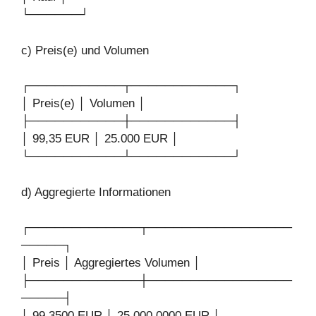
└──────┘
c) Preis(e) und Volumen
┌───────────┬────────────┐
│ Preis(e) │ Volumen │
├───────────┼────────────┤
│ 99,35 EUR │ 25.000 EUR │
└───────────┴────────────┘
d) Aggregierte Informationen
┌─────────────┬─────────────────
─────┐
│ Preis │ Aggregiertes Volumen │
├─────────────┼─────────────────
─────┤
│ 99,3500 EUR │ 25.000,0000 EUR │