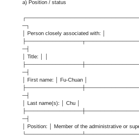
a) Position / status
┌──────────────────────────────
─┐
│ Person closely associated with: │
├───────────────┬──────────────
─┤
│ Title: │ │
├───────────────┼──────────────
─┤
│ First name: │ Fu-Chuan │
├───────────────┼──────────────
─┤
│ Last name(s): │ Chu │
├───────────────┼──────────────
─┤
│ Position: │ Member of the administrative or sup
└───────────────┴──────────────