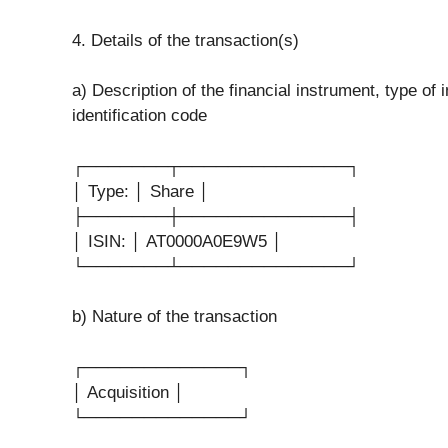
4. Details of the transaction(s)
a) Description of the financial instrument, type of 
identification code
┌───────┬──────────────┐
│ Type: │ Share │
├───────┼──────────────┤
│ ISIN: │ AT0000A0E9W5 │
└───────┴──────────────┘
b) Nature of the transaction
┌─────────────┐
│ Acquisition │
└─────────────┘