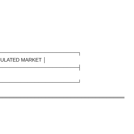
──────────────────────┐
GULATED MARKET │
──────────────────────┤
──────────────────────┘
═══════════════════════════════════