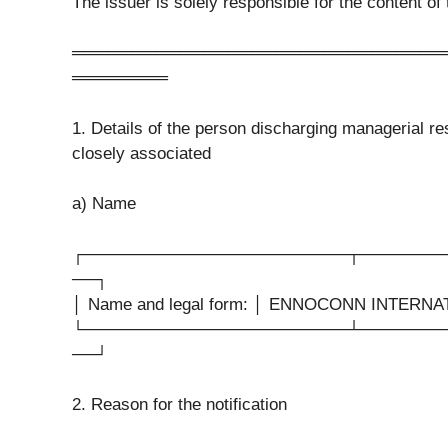
The issuer is solely responsible for the content o
═══════════════════════════════
════════
1. Details of the person discharging managerial res
closely associated
a) Name
┌──────────────────────┬───────
──┐
│ Name and legal form: │ ENNOCONN INTERN
└──────────────────────┴───────
──┘
2. Reason for the notification