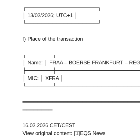
┌───────────────────┐
│ 13/02/2026; UTC+1 │
└───────────────────┘
f) Place of the transaction
┌───────┬──────────────────────
│ Name: │ FRAA – BOERSE FRANKFURT – RE
├───────┼──────────────────────
│ MIC: │ XFRA │
└───────┴──────────────────────
═══════════════════════════════
════════
16.02.2026 CET/CEST
View original content: [1]EQS News