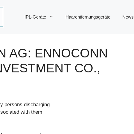
IPL-Geräte
Haarentfernungsgeräte
News
N AG: ENNOCONN
NVESTMENT CO.,
 by persons discharging
ssociated with them