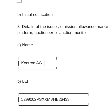
─┘
b) Initial notification
3. Details of the issuer, emission allowance market
platform, auctioneer or auction monitor
a) Name
┌────────────┐
│ Kontron AG │
└────────────┘
b) LEI
┌───────────────────────┐
│ 5299002PSXXMVHB26433 │
└───────────────────────┘