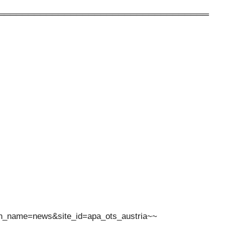
═══════════════════════════════════
ion_name=news&site_id=apa_ots_austria~~