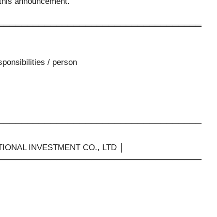
f this announcement.
═══════════════════════════════════
ponsibilities / person
───────────────────────────────────
ATIONAL INVESTMENT CO., LTD │
───────────────────────────────────