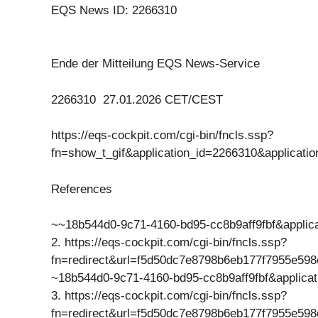
EQS News ID: 2266310
Ende der Mitteilung EQS News-Service
2266310 27.01.2026 CET/CEST
https://eqs-cockpit.com/cgi-bin/fncls.ssp?
fn=show_t_gif&application_id=2266310&applicat
References
~~18b544d0-9c71-4160-bd95-cc8b9aff9fbf&appli
2. https://eqs-cockpit.com/cgi-bin/fncls.ssp?
fn=redirect&url=f5d50dc7e8798b6eb177f7955e598
~18b544d0-9c71-4160-bd95-cc8b9aff9fbf&applic
3. https://eqs-cockpit.com/cgi-bin/fncls.ssp?
fn=redirect&url=f5d50dc7e8798b6eb177f7955e598