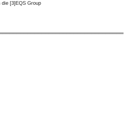
h die [3]EQS Group
═══════════════════════════════════