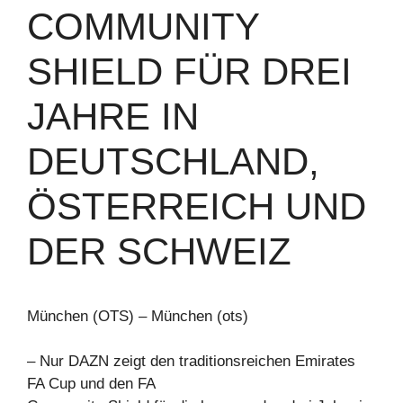
OMMUNITY S
HIELD FÜR DREI J
AHRE IN D
EUTSCHLAND, Ö
STERREICH UND D
ER SCHWEIZ
München (OTS) – München (ots)
– Nur DAZN zeigt den traditionsreichen Emirates
FA Cup und den FA