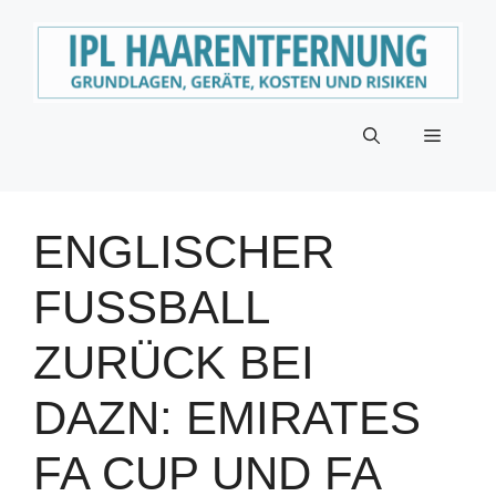
Zum
Inhalt
springen
Menü
ENGLISCHER
FUSSBALL Z
URÜCK BEI D
AZN: EMIRATES F
A CUP UND FA C